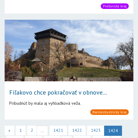
Prešovský kraj
​​​​​​​Fiľakovo chce pokračovať v obnove...
Pribudnúť by mala aj vyhliadková veža.
Banskobystrický kraj
«
1
2
1421
1422
1423
...
1424