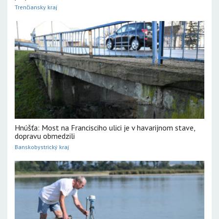
Trenčiansky kraj
Hnúšťa: Most na Francisciho ulici je v havarijnom stave,
dopravu obmedzili
Banskobystrický kraj