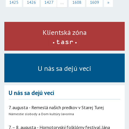
1425
1426
1427
1608
1609
»
...
Klientská zóna
U nás sa dejú veci
U nás sa dejú veci
7. augusta - Remeslá našich predkov v Starej Turej
Námestie slobody a Dom kultúry Javorina
7. – 8. augusta - Hornotoryský folklórny festival Jána