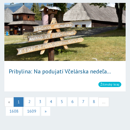
Pribylina: Na podujatí Včelárska nedeľa...
Žilinský kraj
2
3
4
5
6
7
8
«
1
...
1608
1609
»