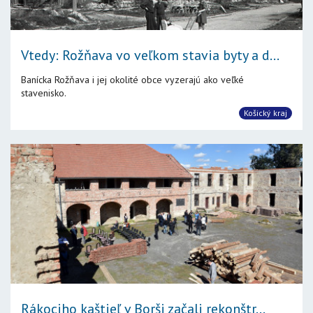
Vtedy: Rožňava vo veľkom stavia byty a d...
Banícka Rožňava i jej okolité obce vyzerajú ako veľké
stavenisko.
Košický kraj
Rákociho kaštieľ v Borši začali rekonštr...