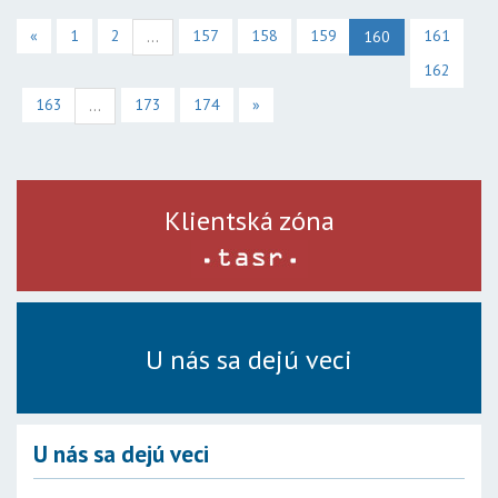
«
1
2
157
158
159
161
...
160
162
163
173
174
»
...
Klientská zóna
U nás sa dejú veci
U nás sa dejú veci