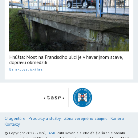
Hnúšťa: Most na Francisciho ulici je v havarijnom stave,
dopravu obmedzili
Banskobystrický kraj
O agentúre
Produkty a služby
Zóna verejného záujmu
Kariéra
Kontakty
© Copyright 2017 - 2026,
TASR
. Publikovanie alebo ďalšie šírenie obsahu