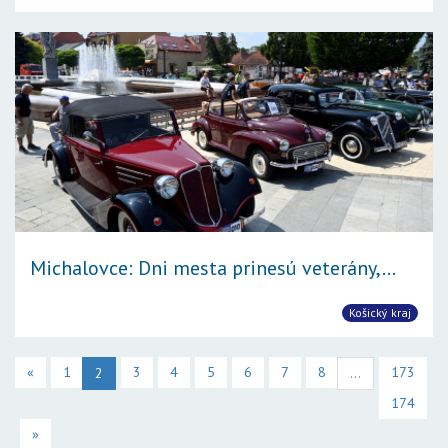
Michalovce: Dni mesta prinesú veterány,...
Košický kraj
«
1
3
4
5
6
7
8
173
2
...
174
»