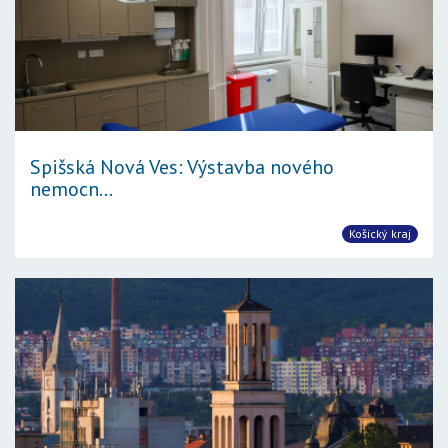
Spišská Nová Ves: Výstavba nového
nemocn...
Košický kraj