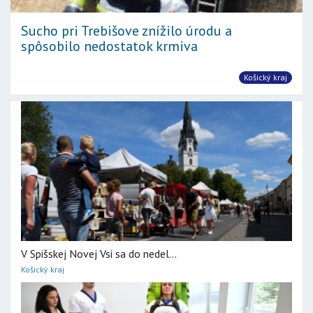
Sucho pri Trebišove znížilo úrodu a
spôsobilo nedostatok krmiva
Košický kraj
V Spišskej Novej Vsi sa do nedel...
Košický kraj