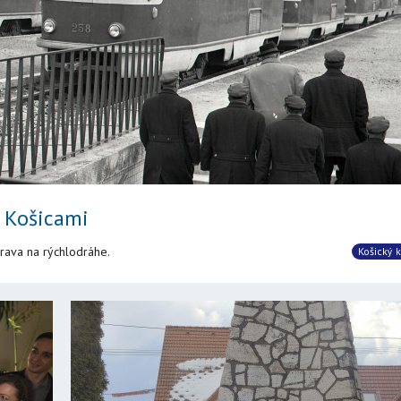
 Košicami
rava na rýchlodráhe.
Košický k