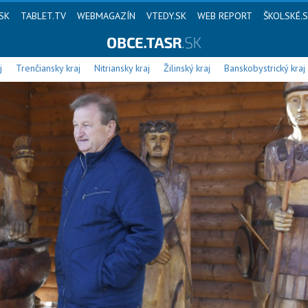
SK
TABLET.TV
WEBMAGAZÍN
VTEDY.SK
WEB REPORT
ŠKOLSKÉ.
j
Trenčiansky kraj
Nitriansky kraj
Žilinský kraj
Banskobystrický kraj