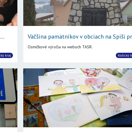
..
Väčšina pamätníkov v obciach na Spiši pr.
Osmičkové výročia na weboch TASR.
cký kraj
Košický k