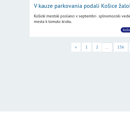
V kauze parkovania podali Košice žalob
Košickí mestskí poslanci v septembri splnomocnili ved
mesta k tomuto kroku.
Koši
«
1
2
156
...