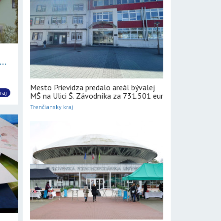
..
Mesto Prievidza predalo areál bývalej
raj
MŠ na Ulici Š. Závodníka za 731.501 eur
Trenčiansky kraj