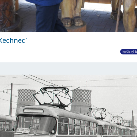
 Kechneci
Košický k