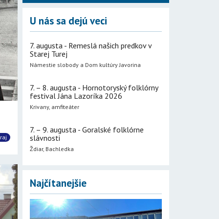
U nás sa dejú veci
7. augusta - Remeslá našich predkov v
Starej Turej
Námestie slobody a Dom kultúry Javorina
7. – 8. augusta - Hornotoryský folklórny
festival Jána Lazoríka 2026
Krivany, amfiteáter
7. – 9. augusta - Goralské folklórne
slávnosti
raj
Ždiar, Bachledka
Najčítanejšie