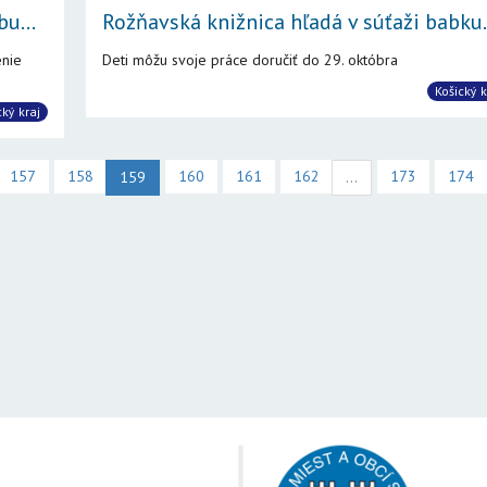
u...
Rožňavská knižnica hľadá v súťaži babku.
enie
Deti môžu svoje práce doručiť do 29. októbra
Košický k
cký kraj
157
158
160
161
162
173
174
159
...