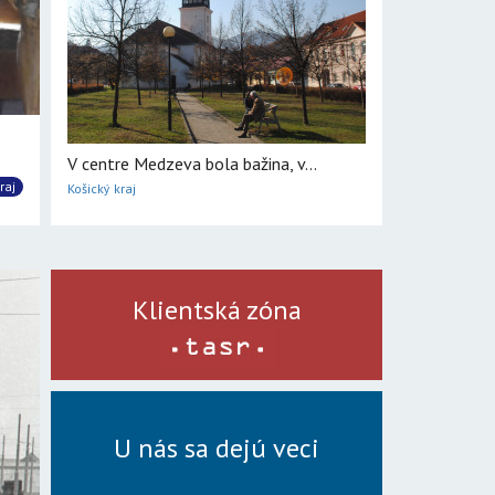
V centre Medzeva bola bažina, v...
raj
Košický kraj
Klientská zóna
U nás sa dejú veci