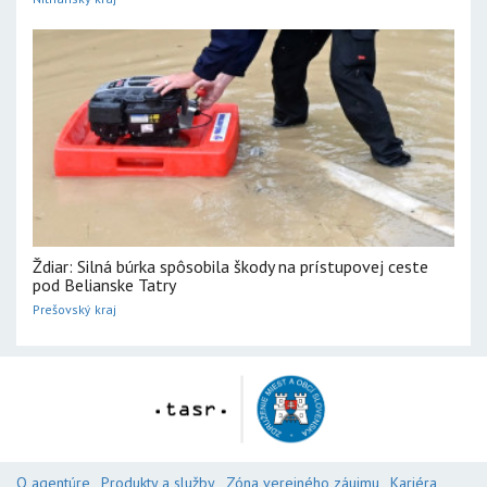
Ždiar: Silná búrka spôsobila škody na prístupovej ceste
pod Belianske Tatry
Prešovský kraj
O agentúre
Produkty a služby
Zóna verejného záujmu
Kariéra