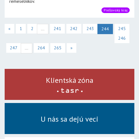
remeselníkov.
Prešovský kraj
«
1
2
241
242
243
245
...
244
246
247
264
265
»
...
Klientská zóna
U nás sa dejú veci