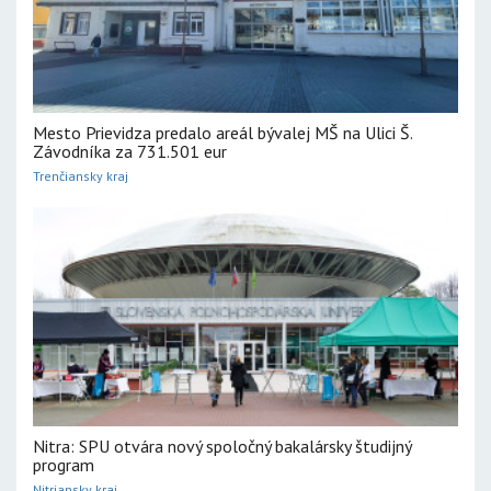
Mesto Prievidza predalo areál bývalej MŠ na Ulici Š.
Závodníka za 731.501 eur
Trenčiansky kraj
Nitra: SPU otvára nový spoločný bakalársky študijný
program
Nitriansky kraj