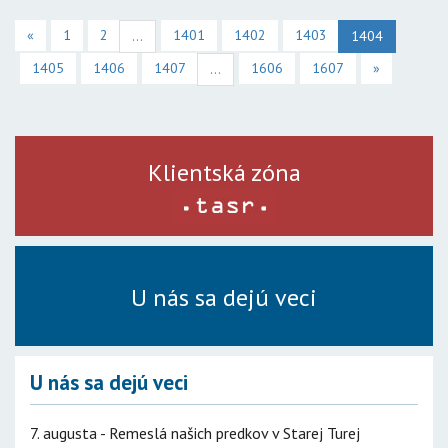
«
1
2
1401
1402
1403
...
1404
1405
1406
1407
1606
1607
»
...
Klientská zóna
U nás sa dejú veci
U nás sa dejú veci
7. augusta - Remeslá našich predkov v Starej Turej