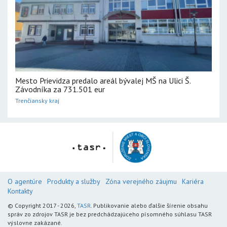
Mesto Prievidza predalo areál bývalej MŠ na Ulici Š.
Závodníka za 731.501 eur
Trenčiansky kraj
O agentúre
Produkty a služby
Zóna verejného záujmu
Kariéra
Kontakty
© Copyright 2017 - 2026,
TASR
. Publikovanie alebo ďalšie šírenie obsahu
správ zo zdrojov TASR je bez predchádzajúceho písomného súhlasu TASR
výslovne zakázané.