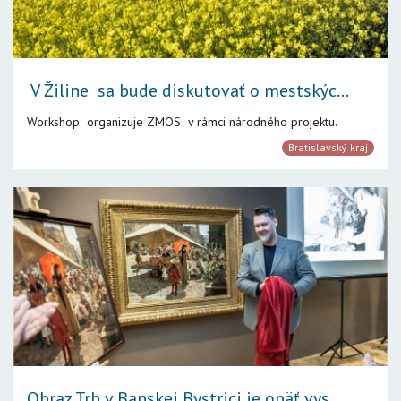
V Žiline sa bude diskutovať o mestskýc...
Workshop organizuje ZMOS v rámci národného projektu.
Bratislavský kraj
Obraz Trh v Banskej Bystrici je opäť vys...