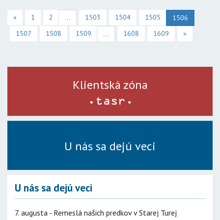
«
1
2
1503
1504
1505
...
1506
1507
1508
1509
1608
1609
»
...
Klientská zóna
U nás sa dejú veci
U nás sa dejú veci
7. augusta - Remeslá našich predkov v Starej Turej