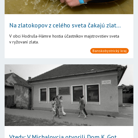
Na zlatokopov z celého sveta čakajú zlat...
V obci Hodruša-Hámre hostia účastníkov majstrovstiev sveta
v ryžovaní zlata.
Banskobystrický kraj
Vtedy: V Michalovcia otvorili Dom K. Got...