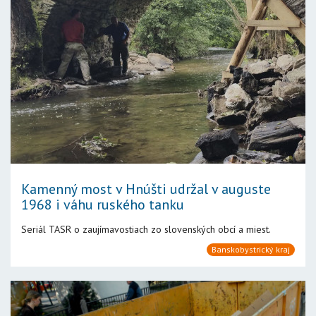
Kamenný most v Hnúšti udržal v auguste
1968 i váhu ruského tanku
Seriál TASR o zaujímavostiach zo slovenských obcí a miest.
Banskobystrický kraj