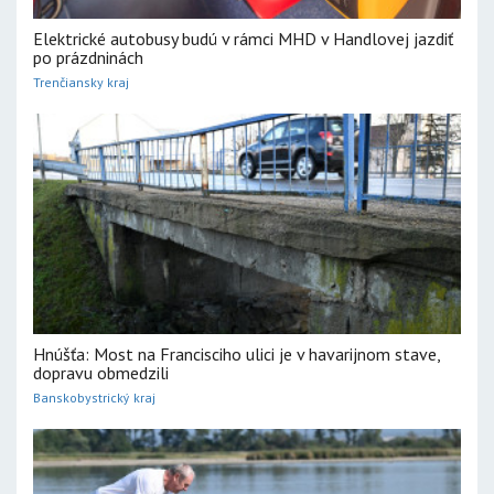
Elektrické autobusy budú v rámci MHD v Handlovej jazdiť
po prázdninách
Trenčiansky kraj
Hnúšťa: Most na Francisciho ulici je v havarijnom stave,
dopravu obmedzili
Banskobystrický kraj