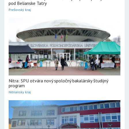
pod Belianske Tatry
Prešovský kraj
Nitra: SPU otvára nový spoločný bakalársky študijný
program
Nitriansky kraj