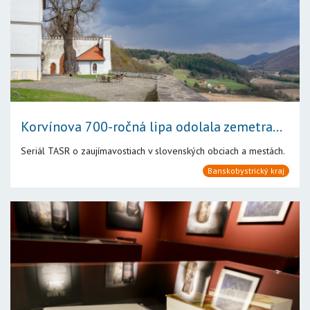
Korvínova 700-ročná lipa odolala zemetra...
Seriál TASR o zaujímavostiach v slovenských obciach a mestách.
Banskobystrický kraj