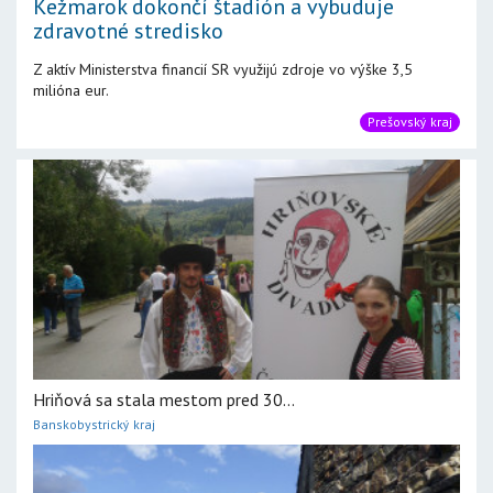
Kežmarok dokončí štadión a vybuduje
zdravotné stredisko
Z aktív Ministerstva financií SR využijú zdroje vo výške 3,5
milióna eur.
Prešovský kraj
Hriňová sa stala mestom pred 30...
Banskobystrický kraj