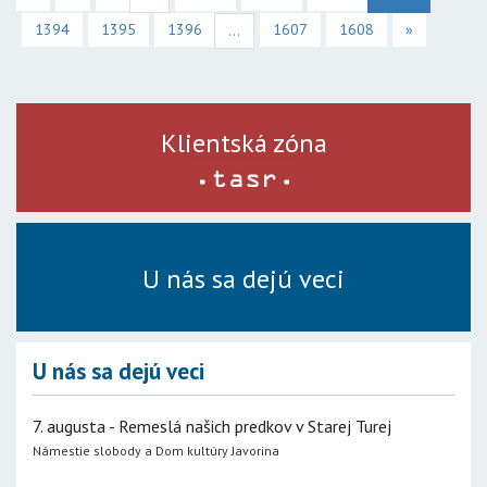
1394
1395
1396
1607
1608
»
...
Klientská zóna
U nás sa dejú veci
U nás sa dejú veci
7. augusta - Remeslá našich predkov v Starej Turej
Námestie slobody a Dom kultúry Javorina