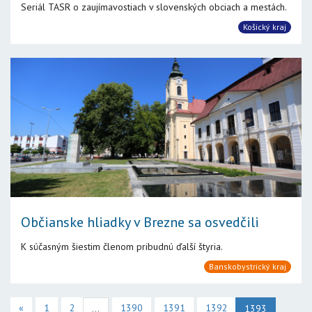
Seriál TASR o zaujímavostiach v slovenských obciach a mestách.
Košický kraj
Občianske hliadky v Brezne sa osvedčili
K súčasným šiestim členom pribudnú ďalší štyria.
Banskobystrický kraj
«
1
2
1390
1391
1392
...
1393