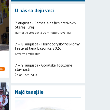
U nás sa dejú veci
7. augusta - Remeslá našich predkov v
Starej Turej
Námestie slobody a Dom kultúry Javorina
7. – 8. augusta - Hornotoryský folklórny
festival Jána Lazoríka 2026
Krivany, amfiteáter
7. – 9. augusta - Goralské folklórne
slávnosti
raj
Ždiar, Bachledka
Najčítanejšie