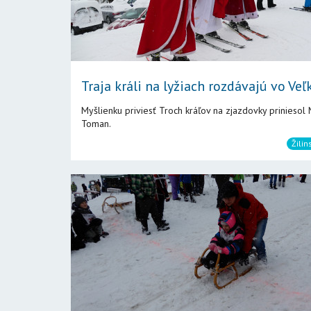
Traja králi na lyžiach rozdávajú vo Veľk
Myšlienku priviesť Troch kráľov na zjazdovky priniesol 
Toman.
Žilin