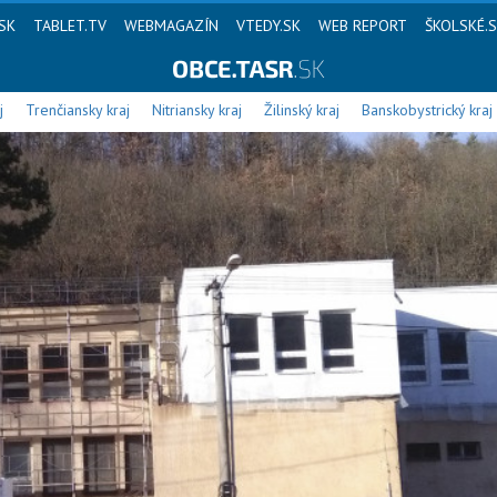
SK
TABLET.TV
WEBMAGAZÍN
VTEDY.SK
WEB REPORT
ŠKOLSKÉ.
j
Trenčiansky kraj
Nitriansky kraj
Žilinský kraj
Banskobystrický kraj