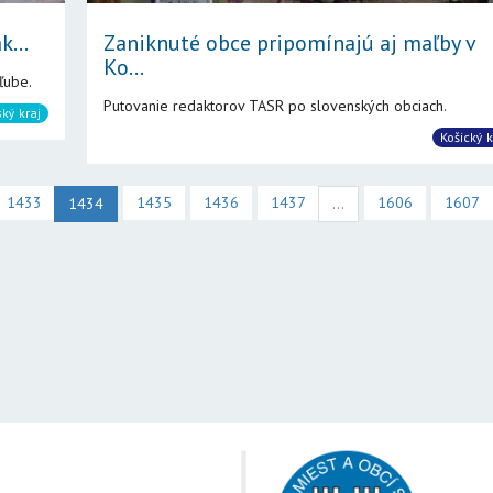
k...
Zaniknuté obce pripomínajú aj maľby v
Ko...
ľube.
Putovanie redaktorov TASR po slovenských obciach.
ský kraj
Košický k
1433
1435
1436
1437
1606
1607
1434
...