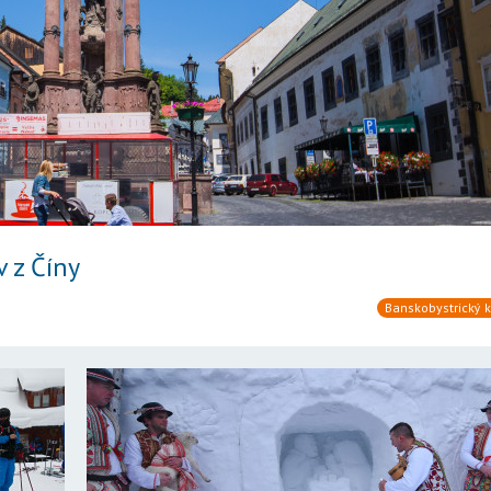
v z Číny
Banskobystrický k