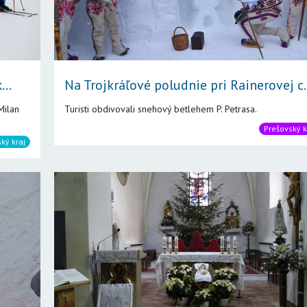
...
Na Trojkráľové poludnie pri Rainerovej c.
Milan
Turisti obdivovali snehový betlehem P. Petrasa.
Prešovský k
ský kraj