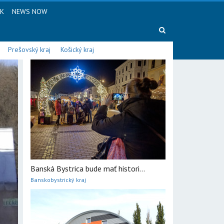
SK
NEWS NOW
Prešovský kraj
Košický kraj
Banská Bystrica bude mať histori...
Banskobystrický kraj