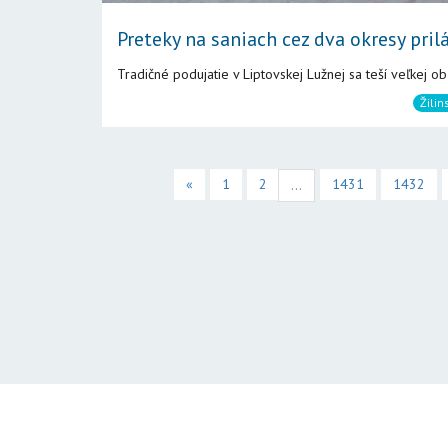
Preteky na saniach cez dva okresy prilá
Tradičné podujatie v Liptovskej Lužnej sa teší veľkej ob
Žilin
«
1
2
1431
1432
...