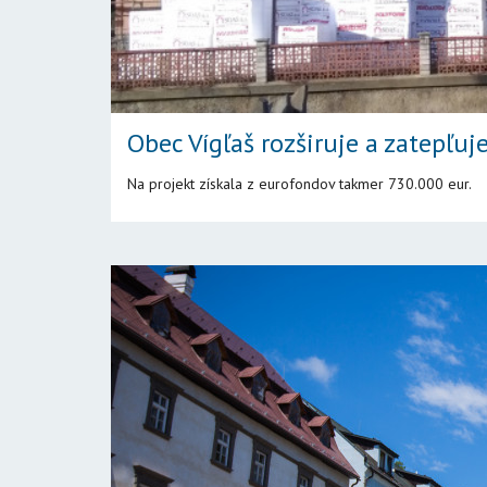
Obec Vígľaš rozširuje a zatepľu
Na projekt získala z eurofondov takmer 730.000 eur.