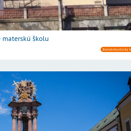
je materskú školu
Banskobystrický k