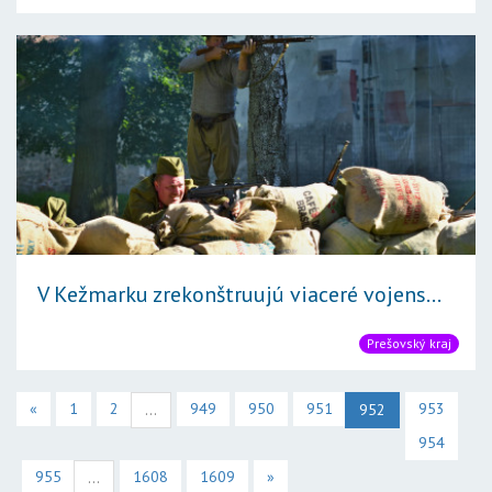
V Kežmarku zrekonštruujú viaceré vojens...
Prešovský kraj
«
1
2
949
950
951
953
...
952
954
955
1608
1609
»
...