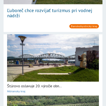
Ľuboreč chce rozvíjať turizmus pri vodnej
nádrži
Banskobystrický kraj
Štúrovo oslavuje 20. výročie obn...
Nitriansky kraj