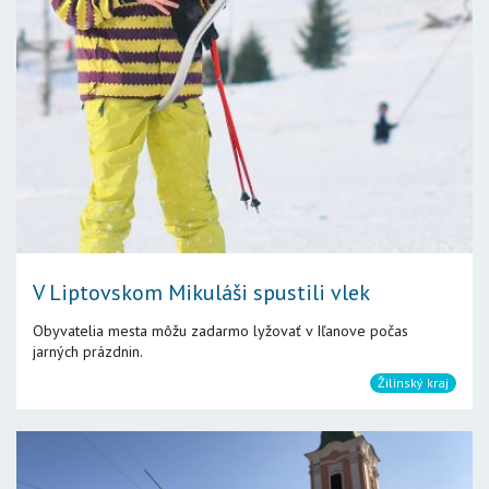
V Liptovskom Mikuláši spustili vlek
Obyvatelia mesta môžu zadarmo lyžovať v Iľanove počas
jarných prázdnin.
Žilinský kraj