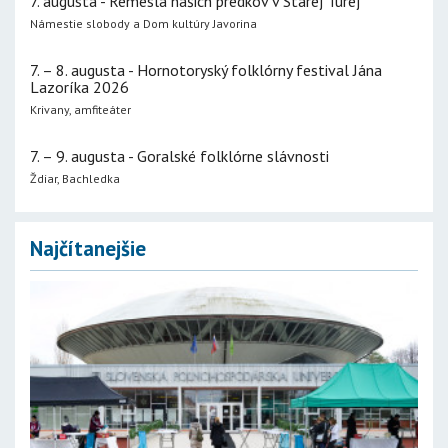
7. augusta - Remeslá našich predkov v Starej Turej
Námestie slobody a Dom kultúry Javorina
7. – 8. augusta - Hornotoryský folklórny festival Jána
Lazoríka 2026
Krivany, amfiteáter
7. – 9. augusta - Goralské folklórne slávnosti
Ždiar, Bachledka
Najčítanejšie