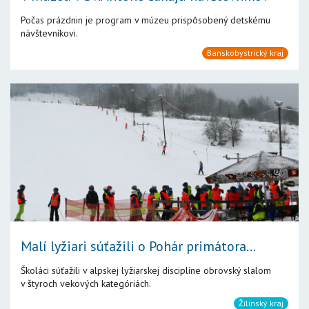
Počas prázdnin je program v múzeu prispôsobený detskému
návštevníkovi.
Banskobystrický kraj
Malí lyžiari súťažili o Pohár primátora...
Školáci súťažili v alpskej lyžiarskej disciplíne obrovský slalom
v štyroch vekových kategóriách.
Žilinský kraj