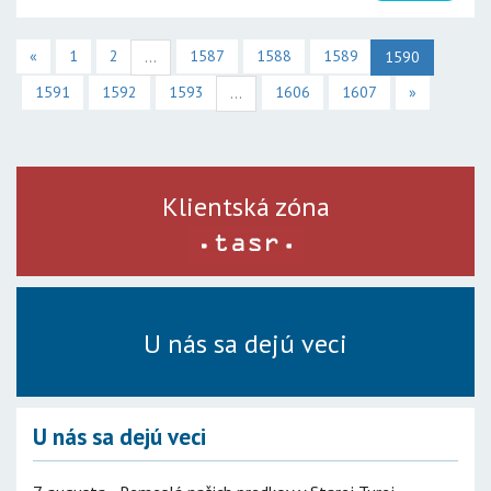
«
1
2
1587
1588
1589
...
1590
1591
1592
1593
1606
1607
»
...
Klientská zóna
U nás sa dejú veci
U nás sa dejú veci