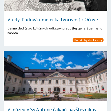
Vtedy: Ľudová umelecká tvorivosť z Očove...
Cenné dedičstvo kultúrnych odkazov predošlej generácie nášho
národa.
Banskobystrický kraj
V múzeu v Sv.Antone čakajú návštevníkov