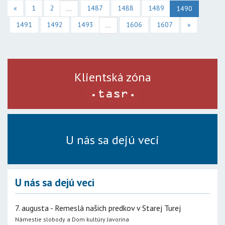
«
1
2
1487
1488
1489
...
1490
1491
1492
1493
1606
1607
»
...
Klientská zóna
U nás sa dejú veci
U nás sa dejú veci
7. augusta - Remeslá našich predkov v Starej Turej
Námestie slobody a Dom kultúry Javorina