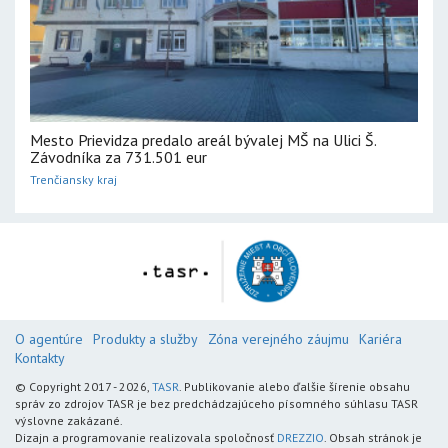
Mesto Prievidza predalo areál bývalej MŠ na Ulici Š.
Závodníka za 731.501 eur
Trenčiansky kraj
O agentúre
Produkty a služby
Zóna verejného záujmu
Kariéra
Kontakty
© Copyright 2017 - 2026,
TASR
. Publikovanie alebo ďalšie šírenie obsahu
správ zo zdrojov TASR je bez predchádzajúceho písomného súhlasu TASR
výslovne zakázané.
Dizajn a programovanie realizovala spoločnosť
DREZZIO
. Obsah stránok je