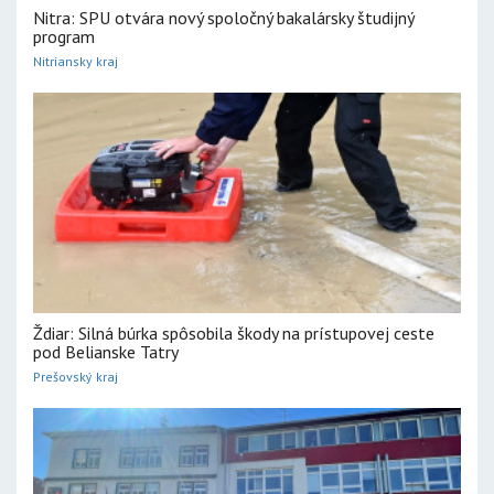
Nitra: SPU otvára nový spoločný bakalársky študijný
program
Nitriansky kraj
Ždiar: Silná búrka spôsobila škody na prístupovej ceste
pod Belianske Tatry
Prešovský kraj