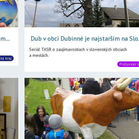
m...
Dub v obci Dubinné je najstarším na Slo.
Seriál TASR o zaujímavostiach v slovenských obciach
a mestách.
cký kraj
Prešovský k