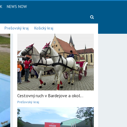
SK
NEWS NOW
Prešovský kraj
Košický kraj
Cestovný ruch v Bardejove a okol...
Prešovský kraj