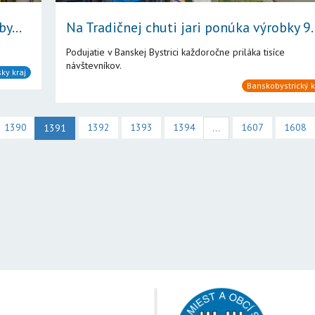
y...
Na Tradičnej chuti jari ponúka výrobky 9..
Podujatie v Banskej Bystrici každoročne priláka tisíce
návštevníkov.
sky kraj
Banskobystrický k
1390
1392
1393
1394
1607
1608
1391
...