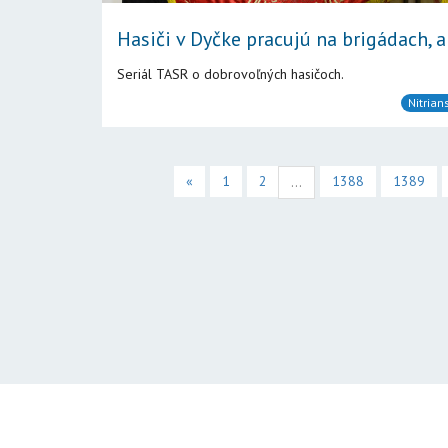
Hasiči v Dyčke pracujú na brigádach, ab
Seriál TASR o dobrovoľných hasičoch.
Nitrian
«
1
2
1388
1389
...