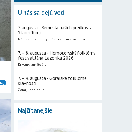
U nás sa dejú veci
7. augusta - Remeslá našich predkov v
Starej Turej
Námestie slobody a Dom kultúry Javorina
7. – 8. augusta - Hornotoryský folklórny
festival Jána Lazoríka 2026
Krivany, amfiteáter
7. – 9. augusta - Goralské folklórne
slávnosti
raj
Ždiar, Bachledka
Najčítanejšie