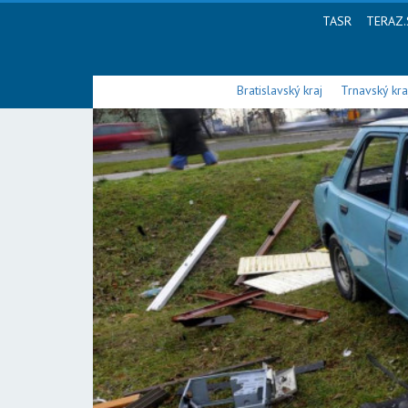
TASR
TERAZ.
Bratislavský kraj
Trnavský kra