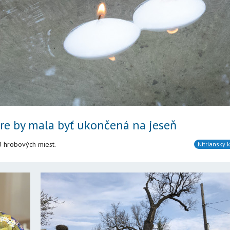
tre by mala byť ukončená na jeseň
0 hrobových miest.
Nitriansky k