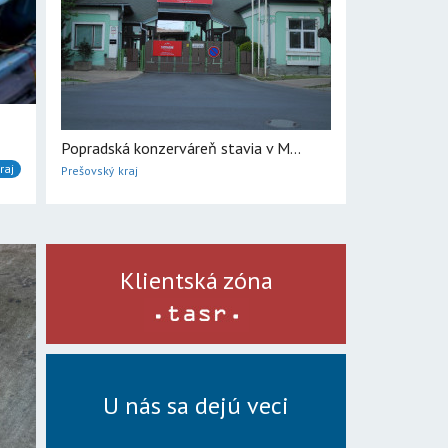
Popradská konzerváreň stavia v M...
raj
Prešovský kraj
Klientská zóna
U nás sa dejú veci