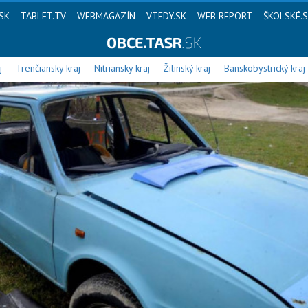
SK
TABLET.TV
WEBMAGAZÍN
VTEDY.SK
WEB REPORT
ŠKOLSKÉ.
j
Trenčiansky kraj
Nitriansky kraj
Žilinský kraj
Banskobystrický kraj