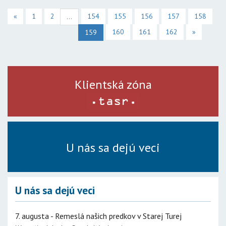
«
1
2
154
155
156
157
158
...
160
161
162
»
159
Klientská zóna
U nás sa dejú veci
U nás sa dejú veci
7. augusta - Remeslá našich predkov v Starej Turej