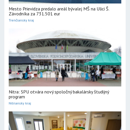
Mesto Prievidza predalo areál bývalej MŠ na Ulici Š.
Závodníka za 731.501 eur
Trenčiansky kraj
Nitra: SPU otvára nový spoločný bakalársky študijný
program
Nitriansky kraj