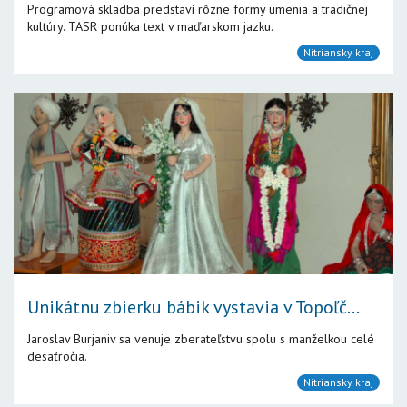
Programová skladba predstaví rôzne formy umenia a tradičnej
kultúry. TASR ponúka text v maďarskom jazku.
Nitriansky kraj
Unikátnu zbierku bábik vystavia v Topoľč...
Jaroslav Burjaniv sa venuje zberateľstvu spolu s manželkou celé
desaťročia.
Nitriansky kraj