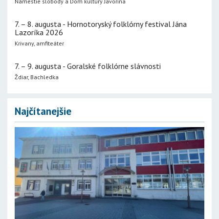
Námestie slobody a Dom kultúry Javorina
7. – 8. augusta - Hornotoryský folklórny festival Jána
Lazoríka 2026
Krivany, amfiteáter
7. – 9. augusta - Goralské folklórne slávnosti
Ždiar, Bachledka
Najčítanejšie