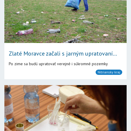
Zlaté Moravce začali s jarným upratovaní...
Po zime sa budú upratovať verejné i súkromné pozemky
Nitriansky kraj