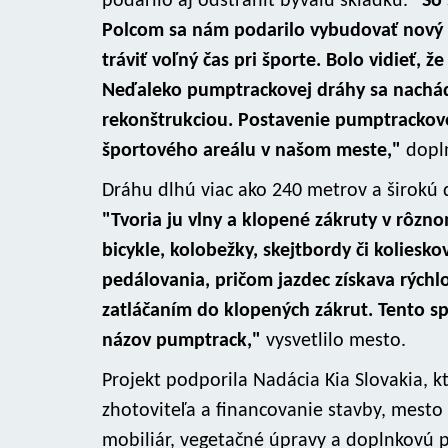
podarilo aj odstrániť bývalú skládku.
"So 
Polcom sa nám podarilo vybudovať nový š
tráviť voľný čas pri športe. Bolo vidieť, ž
Neďaleko pumptrackovej dráhy sa nachá
rekonštrukciou. Postavenie pumptrackov
športového areálu v našom meste,"
dopl
Dráhu dlhú viac ako 240 metrov a širokú
"Tvoria ju vlny a klopené zákruty v rôzno
bicykle, kolobežky, skejtbordy či koliesk
pedálovania, pričom jazdec získava rých
zatláčaním do klopených zákrut. Tento 
názov pumptrack,"
vysvetlilo mesto.
Projekt podporila Nadácia Kia Slovakia, 
zhotoviteľa a financovanie stavby, mest
mobiliár, vegetačné úpravy a doplnkovú 