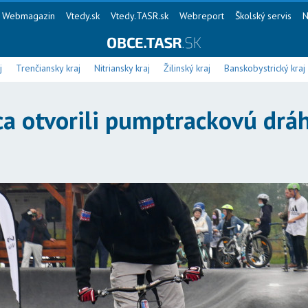
Webmagazin
Vtedy.sk
Vtedy.TASR.sk
Webreport
Školský servis
N
j
Trenčiansky kraj
Nitriansky kraj
Žilinský kraj
Banskobystrický kraj
uca otvorili pumptrackovú drá