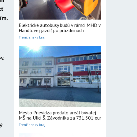
om
cť
ním.
Elektrické autobusy budú v rámci MHD v
Handlovej jazdiť po prázdninách
Trenčiansky kraj
v.
Mesto Prievidza predalo areál bývalej
MŠ na Ulici Š. Závodníka za 731.501 eur
Trenčiansky kraj
ý