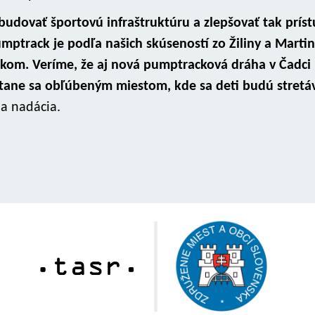
budovať športovú infraštruktúru a zlepšovať tak prís
mptrack je podľa našich skúseností zo Žiliny a Marti
kom. Veríme, že aj nová pumptracková dráha v Čadci
tane sa obľúbeným miestom, kde sa deti budú stretáv
a nadácia.