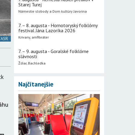
Starej Turej
Námestie slobody a Dom kultúry Javorina
7. – 8. augusta - Hornotoryský folklórny
festival Jána Lazoríka 2026
Krivany, amfiteáter
 TASR
7. – 9. augusta - Goralské folklórne
slávnosti
Ždiar, Bachledka
ck
Najčítanejšie
ráhu