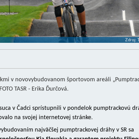
Zdroj:
žiakmi v novovybudovanom športovom areáli „Pumptra
FOTO TASR - Erika Ďurčová.
ysuca v Čadci sprístupnili v pondelok pumptrackovú d
valo na svojej internetovej stránke.
vybudovaním najväčšej pumptrackovej dráhy v SR sa