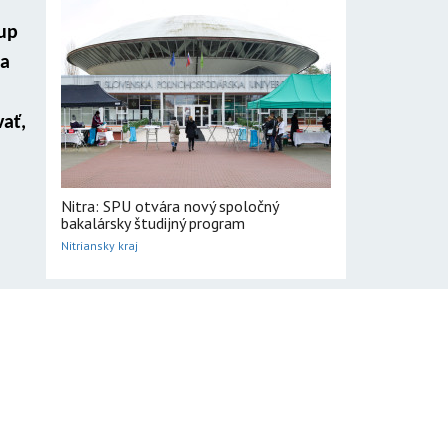
tup
na
ať,
Nitra: SPU otvára nový spoločný
bakalársky študijný program
Nitriansky kraj