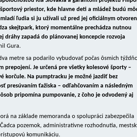
spoločnosťou Kia Slovakia a garantom projektu Filip
portový priestor, kde hlavne deti a mládež budú mô
e mladí ľudia si ju užívali už pred jej oficiálnym otvore
dza skejtpark, ktorý momentálne prechádza nutnou
ej dráhy zapadá do plánovanej koncepcie rozvoja
nil Gura.
 dva metre sa podarilo vybudovať počas ôsmich týždňo
m prepojení. Je určená pre všetky kolesové športy –
ové korčule. Na pumptracku je možné jazdiť bez
losť presúvaním ťažiska – odľahčovaním a následným
spôsob pripomína pumpovanie, z čoho je odvodený aj
ktorá na základe memoranda o spolupráci zabezpečila
o Čadca pozemok, administratívne rozhodnutia, mestsk
prístupovú komunikáciu.