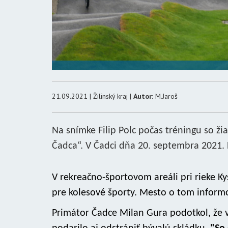
21.09.2021 | Žilinský kraj |
Autor:
M.Jaroš
Na snímke Filip Polc počas tréningu so 
Čadca“. V Čadci dňa 20. septembra 2021. 
V rekreačno-športovom areáli pri rieke K
pre kolesové športy. Mesto o tom informo
Primátor Čadce Milan Gura podotkol, že 