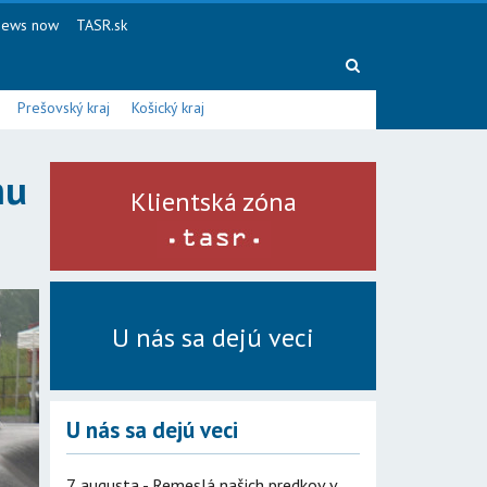
ews now
TASR.sk
Prešovský kraj
Košický kraj
hu
Klientská zóna
U nás sa dejú veci
U nás sa dejú veci
7. augusta - Remeslá našich predkov v