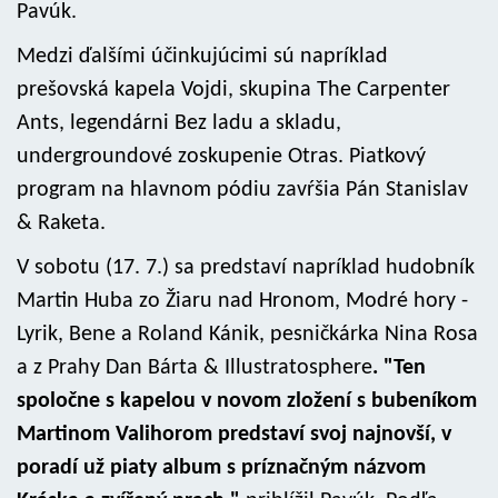
Pavúk.
Medzi ďalšími účinkujúcimi sú napríklad
prešovská kapela Vojdi, skupina The Carpenter
Ants, legendárni Bez ladu a skladu,
undergroundové zoskupenie Otras. Piatkový
program na hlavnom pódiu zavŕšia Pán Stanislav
& Raketa.
V sobotu (17. 7.) sa predstaví napríklad hudobník
Martin Huba zo Žiaru nad Hronom, Modré hory -
Lyrik, Bene a Roland Kánik, pesničkárka Nina Rosa
a z Prahy Dan Bárta & Illustratosphere
. "Ten
spoločne s kapelou v novom zložení s bubeníkom
Martinom Valihorom predstaví svoj najnovší, v
poradí už piaty album s príznačným názvom