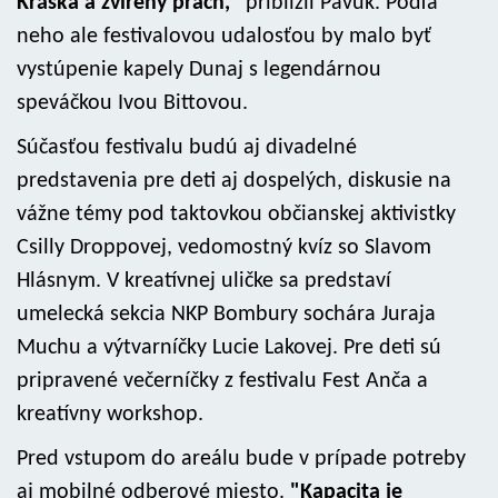
Kráska a zvířený prach,"
priblížil Pavúk. Podľa
neho ale festivalovou udalosťou by malo byť
vystúpenie kapely Dunaj s legendárnou
speváčkou Ivou Bittovou.
Súčasťou festivalu budú aj divadelné
predstavenia pre deti aj dospelých, diskusie na
vážne témy pod taktovkou občianskej aktivistky
Csilly Droppovej, vedomostný kvíz so Slavom
Hlásnym. V kreatívnej uličke sa predstaví
umelecká sekcia NKP Bombury sochára Juraja
Muchu a výtvarníčky Lucie Lakovej. Pre deti sú
pripravené večerníčky z festivalu Fest Anča a
kreatívny workshop.
Pred vstupom do areálu bude v prípade potreby
aj mobilné odberové miesto.
"Kapacita je