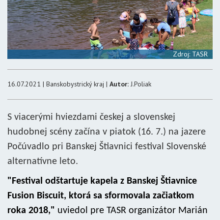
Zdroj: TASR
16.07.2021 | Banskobystrický kraj |
Autor:
J.Poliak
S viacerými hviezdami českej a slovenskej
hudobnej scény začína v piatok (16. 7.) na jazere
Počúvadlo pri Banskej Štiavnici festival Slovenské
alternatívne leto.
"Festival odštartuje kapela z Banskej Štiavnice
Fusion Biscuit, ktorá sa sformovala začiatkom
roka 2018,"
uviedol pre TASR organizátor Marián