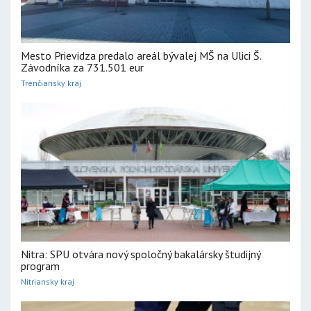
Mesto Prievidza predalo areál bývalej MŠ na Ulici Š.
Závodníka za 731.501 eur
Trenčiansky kraj
Nitra: SPU otvára nový spoločný bakalársky študijný
program
Nitriansky kraj