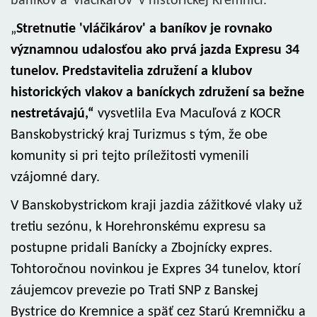
baníkov a 'vláčikárov' v historickej Kremnici.
„
Stretnutie 'vláčikárov' a baníkov je rovnako
významnou udalosťou ako prvá jazda Expresu 34
tunelov. Predstavitelia združení a klubov
historických vlakov a baníckych združení sa bežne
nestretávajú,“
vysvetlila Eva Macuľová z KOCR
Banskobystrický kraj Turizmus s tým, že obe
komunity si pri tejto príležitosti vymenili
vzájomné dary.
V Banskobystrickom kraji jazdia zážitkové vlaky už
tretiu sezónu, k Horehronskému expresu sa
postupne pridali Banícky a Zbojnícky expres.
Tohtoročnou novinkou je Expres 34 tunelov, ktorí
záujemcov prevezie po Trati SNP z Banskej
Bystrice do Kremnice a späť cez Starú Kremničku a