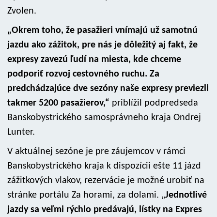
Zvolen.
„Okrem toho, že pasažieri vnímajú už samotnú
jazdu ako zážitok, pre nás je dôležitý aj fakt, že
expresy zavezú ľudí na miesta, kde chceme
podporiť rozvoj cestovného ruchu. Za
predchádzajúce dve sezóny naše expresy previezli
takmer 5200 pasažierov,“
priblížil podpredseda
Banskobystrického samosprávneho kraja Ondrej
Lunter.
V aktuálnej sezóne je pre záujemcov v rámci
Banskobystrického kraja k dispozícii ešte 11 jázd
zážitkových vlakov, rezervácie je možné urobiť na
stránke portálu Za horami, za dolami. „
Jednotlivé
jazdy sa veľmi rýchlo predávajú, lístky na Expres