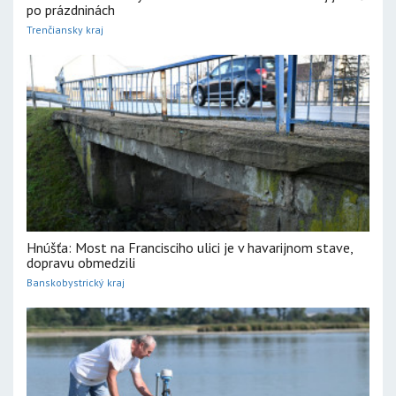
po prázdninách
Trenčiansky kraj
Hnúšťa: Most na Francisciho ulici je v havarijnom stave,
dopravu obmedzili
Banskobystrický kraj