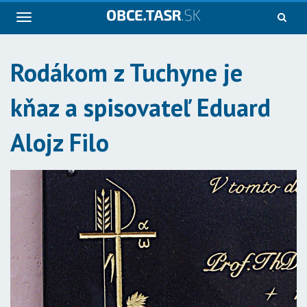
Navigácia
Rodákom z Tuchyne je
kňaz a spisovateľ Eduard
Alojz Filo