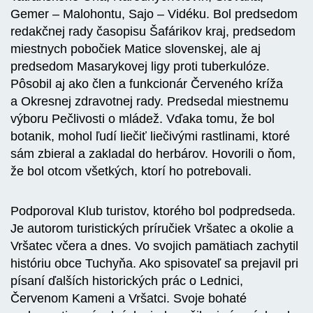
Gemer – Malohontu, Sajo – Vidéku. Bol predsedom
redakčnej rady časopisu Šafárikov kraj, predsedom
miestnych pobočiek Matice slovenskej, ale aj
predsedom Masarykovej ligy proti tuberkulóze.
Pôsobil aj ako člen a funkcionár Červeného kríža
a Okresnej zdravotnej rady. Predsedal miestnemu
výboru Pečlivosti o mládež. Vďaka tomu, že bol
botanik, mohol ľudí liečiť liečivými rastlinami, ktoré
sám zbieral a zakladal do herbárov. Hovorili o ňom,
že bol otcom všetkých, ktorí ho potrebovali.
Podporoval Klub turistov, ktorého bol podpredseda.
Je autorom turistických príručiek Vršatec a okolie a
Vršatec včera a dnes. Vo svojich pamätiach zachytil
históriu obce Tuchyňa. Ako spisovateľ sa prejavil pri
písaní ďalších historických prác o Lednici,
Červenom Kameni a Vršatci. Svoje bohaté