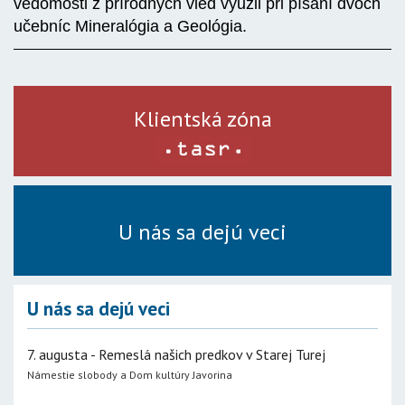
vedomosti z prírodných vied využil pri písaní dvoch
učebníc Mineralógia a Geológia.
Klientská zóna
U nás sa dejú veci
U nás sa dejú veci
7. augusta - Remeslá našich predkov v Starej Turej
Námestie slobody a Dom kultúry Javorina