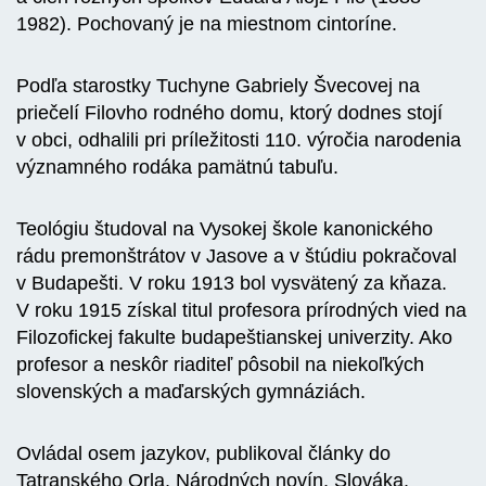
1982). Pochovaný je na miestnom cintoríne.
Podľa starostky Tuchyne Gabriely Švecovej na
priečelí Filovho rodného domu, ktorý dodnes stojí
v obci, odhalili pri príležitosti 110. výročia narodenia
významného rodáka pamätnú tabuľu.
Teológiu študoval na Vysokej škole kanonického
rádu premonštrátov v Jasove a v štúdiu pokračoval
v Budapešti. V roku 1913 bol vysvätený za kňaza.
V roku 1915 získal titul profesora prírodných vied na
Filozofickej fakulte budapeštianskej univerzity. Ako
profesor a neskôr riaditeľ pôsobil na niekoľkých
slovenských a maďarských gymnáziách.
Ovládal osem jazykov, publikoval články do
Tatranského Orla, Národných novín, Slováka,