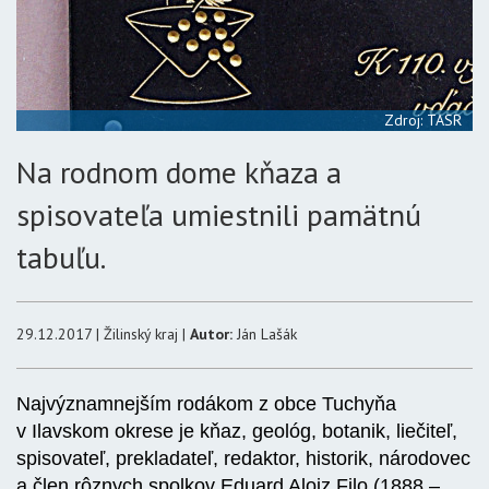
Zdroj: TASR
Na rodnom dome kňaza a
spisovateľa umiestnili pamätnú
tabuľu.
29.12.2017 | Žilinský kraj |
Autor:
Ján Lašák
Najvýznamnejším rodákom z obce Tuchyňa
v Ilavskom okrese je kňaz, geológ, botanik, liečiteľ,
spisovateľ, prekladateľ, redaktor, historik, národovec
a člen rôznych spolkov Eduard Alojz Filo (1888 –