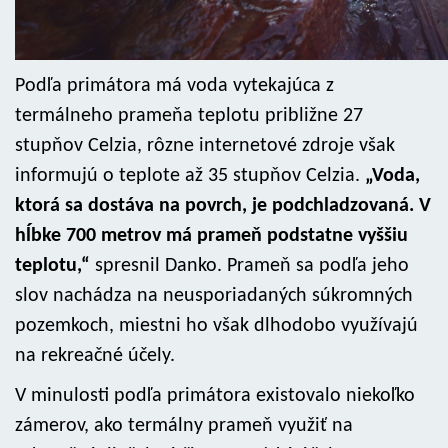
Podľa primátora má voda vytekajúca z
termálneho prameňa teplotu približne 27
stupňov Celzia, rôzne internetové zdroje však
informujú o teplote až 35 stupňov Celzia.
„Voda,
ktorá sa dostáva na povrch, je podchladzovaná. V
hĺbke 700 metrov má prameň podstatne vyššiu
teplotu,“
spresnil Danko. Prameň sa podľa jeho
slov nachádza na neusporiadaných súkromných
pozemkoch, miestni ho však dlhodobo využívajú
na rekreačné účely.
V minulosti podľa primátora existovalo niekoľko
zámerov, ako termálny prameň využiť na