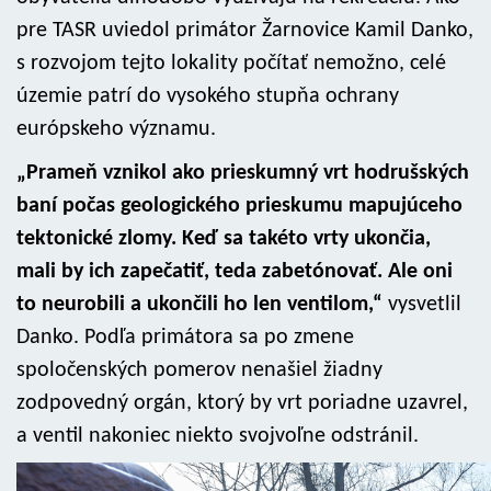
pre TASR uviedol primátor Žarnovice Kamil Danko,
s rozvojom tejto lokality počítať nemožno, celé
územie patrí do vysokého stupňa ochrany
európskeho významu.
„Prameň vznikol ako prieskumný vrt hodrušských
baní počas geologického prieskumu mapujúceho
tektonické zlomy. Keď sa takéto vrty ukončia,
mali by ich zapečatiť, teda zabetónovať. Ale oni
to neurobili a ukončili ho len ventilom,“
vysvetlil
Danko. Podľa primátora sa po zmene
spoločenských pomerov nenašiel žiadny
zodpovedný orgán, ktorý by vrt poriadne uzavrel,
a ventil nakoniec niekto svojvoľne odstránil.