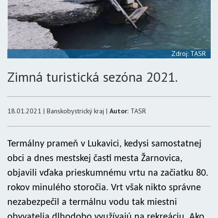
Zdroj: TASR
Zimná turistická sezóna 2021.
18.01.2021 | Banskobystrický kraj |
Autor:
TASR
Termálny prameň v Lukavici, kedysi samostatnej
obci a dnes mestskej časti mesta Žarnovica,
objavili vďaka prieskumnému vrtu na začiatku 80.
rokov minulého storočia. Vrt však nikto správne
nezabezpečil a termálnu vodu tak miestni
obyvatelia dlhodobo využívajú na rekreáciu. Ako