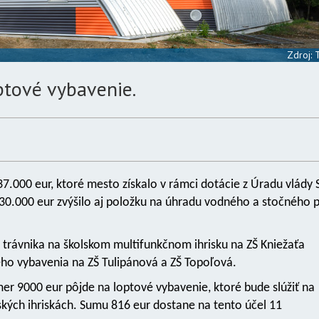
Zdroj:
ptové vybavenie.
37.000 eur, ktoré mesto získalo v rámci dotácie z Úradu vlády 
0.000 eur zvýšilo aj položku na úhradu vodného a stočného 
trávnika na školskom multifunkčnom ihrisku na ZŠ Kniežaťa
ého vybavenia na ZŠ Tulipánová a ZŠ Topoľová.
er 9000 eur pôjde na loptové vybavenie, ktoré bude slúžiť na
ských ihriskách. Sumu 816 eur dostane na tento účel 11