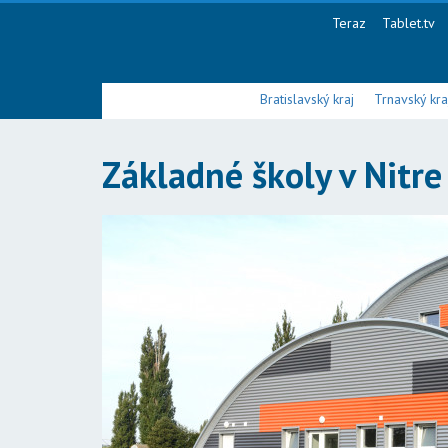
Teraz
Tablet.tv
Bratislavský kraj
Trnavský kra
Základné školy v Nitr