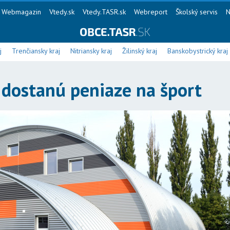
Webmagazin
Vtedy.sk
Vtedy.TASR.sk
Webreport
Školský servis
N
j
Trenčiansky kraj
Nitriansky kraj
Žilinský kraj
Banskobystrický kraj
e dostanú peniaze na šport