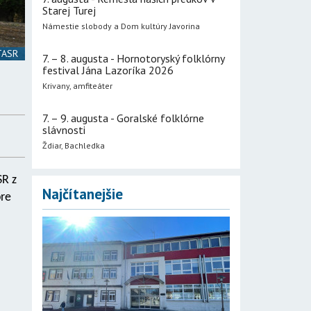
Starej Turej
Námestie slobody a Dom kultúry Javorina
 TASR
7. – 8. augusta - Hornotoryský folklórny
festival Jána Lazoríka 2026
Krivany, amfiteáter
7. – 9. augusta - Goralské folklórne
slávnosti
Ždiar, Bachledka
SR z
Najčítanejšie
pre