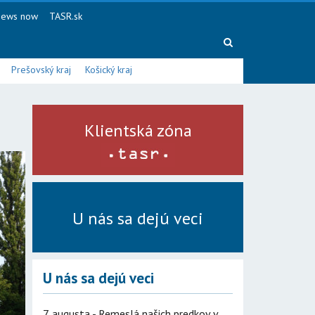
ews now
TASR.sk
Prešovský kraj
Košický kraj
Klientská zóna
U nás sa dejú veci
U nás sa dejú veci
7. augusta - Remeslá našich predkov v