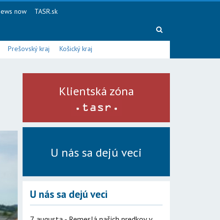
ews now
TASR.sk
Prešovský kraj
Košický kraj
Klientská zóna
U nás sa dejú veci
U nás sa dejú veci
7. augusta - Remeslá našich predkov v