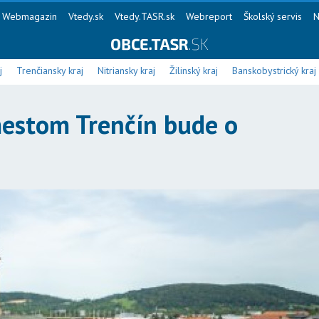
Webmagazin
Vtedy.sk
Vtedy.TASR.sk
Webreport
Školský servis
N
j
Trenčiansky kraj
Nitriansky kraj
Žilinský kraj
Banskobystrický kraj
estom Trenčín bude o