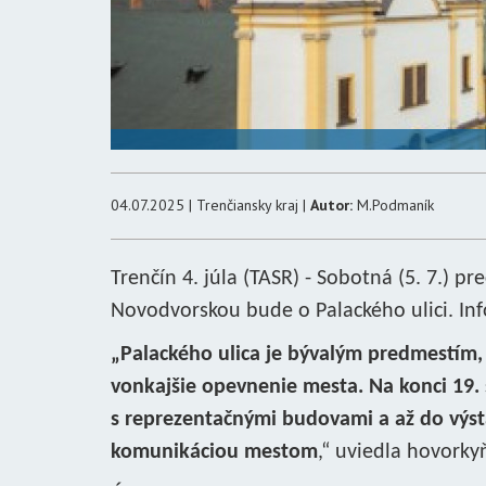
04.07.2025 | Trenčiansky kraj |
Autor:
M.Podmaník
Trenčín 4. júla (TASR) - Sobotná (5. 7.)
Novodvorskou bude o Palackého ulici. In
„Palackého ulica je bývalým predmestím,
vonkajšie opevnenie mesta. Na konci 19.
s reprezentačnými budovami a až do výst
komunikáciou mestom
,“ uviedla hovorky