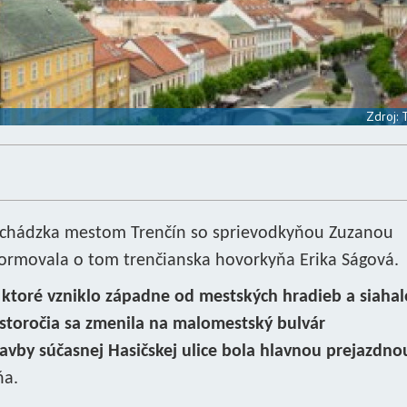
Zdroj:
 prechádzka mestom Trenčín so sprievodkyňou Zuzanou
formovala o tom trenčianska hovorkyňa Erika Ságová.
 ktoré vzniklo západne od mestských hradieb a siaha
 storočia sa zmenila na malomestský bulvár
avby súčasnej Hasičskej ulice bola hlavnou prejazdno
ňa.