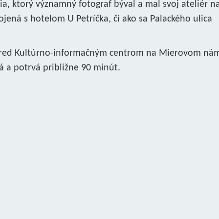
a, ktorý významný fotograf býval a mal svoj ateliér n
pojená s hotelom U Petríčka, či ako sa Palackého ulica
pred Kultúrno-informačným centrom na Mierovom nám
á a potrvá približne 90 minút.