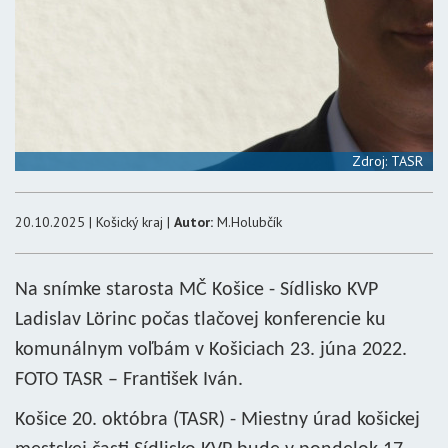
Zdroj: TASR
20.10.2025 | Košický kraj |
Autor:
M.Holubčík
Na snímke starosta MČ Košice - Sídlisko KVP
Ladislav Lörinc počas tlačovej konferencie ku
komunálnym voľbám v Košiciach 23. júna 2022.
FOTO TASR – František Iván.
Košice 20. októbra (TASR) - Miestny úrad košickej