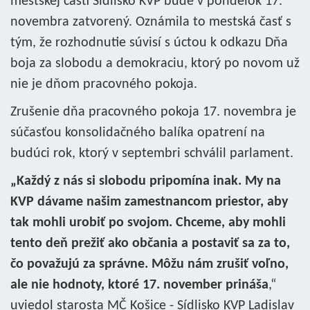
mestskej časti Sídlisko KVP bude v pondelok 17.
novembra zatvorený. Oznámila to mestská časť s
tým, že rozhodnutie súvisí s úctou k odkazu Dňa
boja za slobodu a demokraciu, ktorý po novom už
nie je dňom pracovného pokoja.
Zrušenie dňa pracovného pokoja 17. novembra je
súčasťou konsolidačného balíka opatrení na
budúci rok, ktorý v septembri schválil parlament.
„Každý z nás si slobodu pripomína inak. My na
KVP dávame našim zamestnancom priestor, aby
tak mohli urobiť po svojom. Chceme, aby mohli
tento deň prežiť ako občania a postaviť sa za to,
čo považujú za správne. Môžu nám zrušiť voľno,
ale nie hodnoty, ktoré 17. november prináša
,“
uviedol starosta MČ Košice - Sídlisko KVP Ladislav