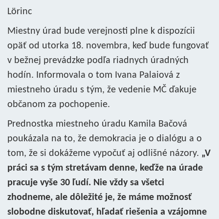
Lörinc
Miestny úrad bude verejnosti plne k dispozícii
opäť od utorka 18. novembra, keď bude fungovať
v bežnej prevádzke podľa riadnych úradných
hodín. Informovala o tom Ivana Palaiová z
miestneho úradu s tým, že vedenie MČ ďakuje
občanom za pochopenie.
Prednostka miestneho úradu Kamila Bačová
poukázala na to, že demokracia je o dialógu a o
tom, že si dokážeme vypočuť aj odlišné názory.
„V
práci sa s tým stretávam denne, keďže na úrade
pracuje vyše 30 ľudí. Nie vždy sa všetci
zhodneme, ale dôležité je, že máme možnosť
slobodne diskutovať, hľadať riešenia a vzájomne