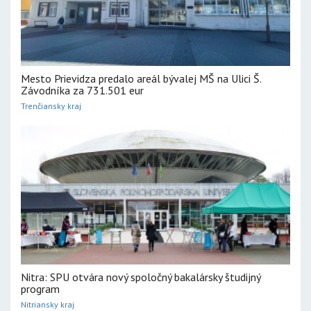
Mesto Prievidza predalo areál bývalej MŠ na Ulici Š.
Závodníka za 731.501 eur
Trenčiansky kraj
Nitra: SPU otvára nový spoločný bakalársky študijný
program
Nitriansky kraj