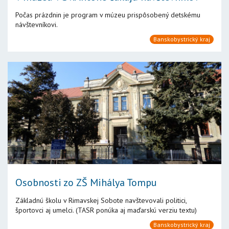
Počas prázdnin je program v múzeu prispôsobený detskému
návštevníkovi.
Banskobystrický kraj
Osobnosti zo ZŠ Mihálya Tompu
Základnú školu v Rimavskej Sobote navštevovali politici,
športovci aj umelci. (TASR ponúka aj maďarskú verziu textu)
Banskobystrický kraj