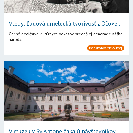
Vtedy: Ľudová umelecká tvorivosť z Očove...
Cenné dedičstvo kultúrnych odkazov predošlej generácie nášho
národa.
Banskobystrický kraj
V múzeu v Sv.Antone čakajú návštevníkov