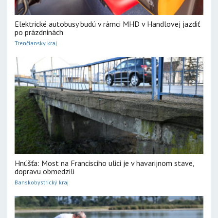
Elektrické autobusy budú v rámci MHD v Handlovej jazdiť
po prázdninách
Trenčiansky kraj
Hnúšťa: Most na Francisciho ulici je v havarijnom stave,
dopravu obmedzili
Banskobystrický kraj