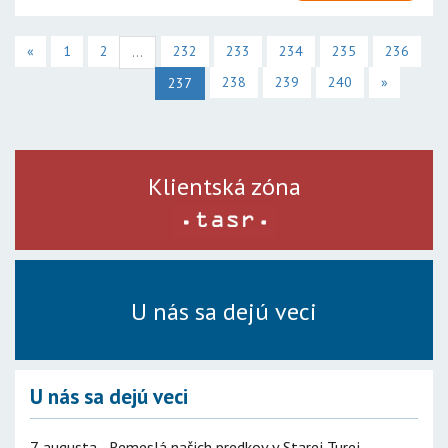
«
1
2
232
233
234
235
236
...
238
239
240
»
237
Klientská zóna
U nás sa dejú veci
U nás sa dejú veci
7. augusta - Remeslá našich predkov v Starej Turej