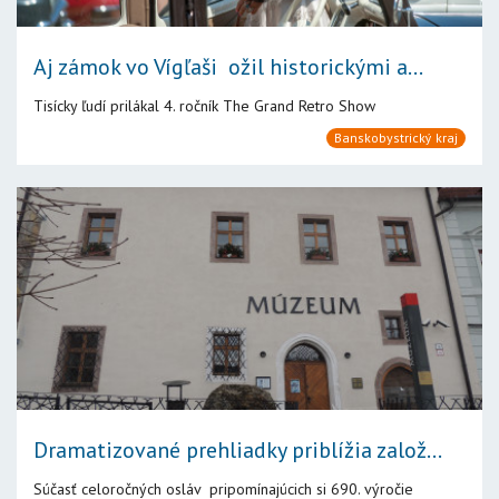
Aj zámok vo Vígľaši ožil historickými a...
Tisícky ľudí prilákal 4. ročník The Grand Retro Show
Banskobystrický kraj
Dramatizované prehliadky priblížia založ...
Súčasť celoročných osláv pripomínajúcich si 690. výročie