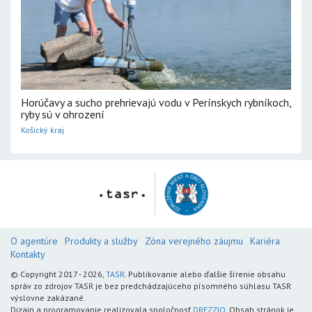
Horúčavy a sucho prehrievajú vodu v Perínskych rybníkoch,
ryby sú v ohrození
Košický kraj
O agentúre
Produkty a služby
Zóna verejného záujmu
Kariéra
Kontakty
© Copyright 2017 - 2026,
TASR
. Publikovanie alebo ďalšie šírenie obsahu
správ zo zdrojov TASR je bez predchádzajúceho písomného súhlasu TASR
výslovne zakázané.
Dizajn a programovanie realizovala spoločnosť
DREZZIO
. Obsah stránok je