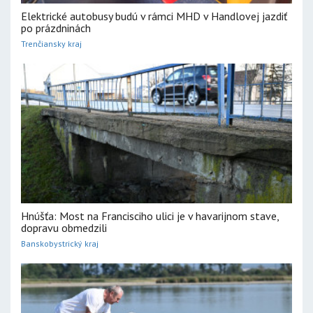
Elektrické autobusy budú v rámci MHD v Handlovej jazdiť
po prázdninách
Trenčiansky kraj
Hnúšťa: Most na Francisciho ulici je v havarijnom stave,
dopravu obmedzili
Banskobystrický kraj