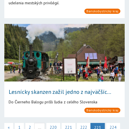
udelenia mestských privilégií.
Banskobystrický kraj
Lesnícky skanzen zažil jedno z najväčšíc...
Do Čierneho Balogu prišli ľudia z celého Slovenska
Banskobystrický kraj
«
1
2
220
221
222
224
...
223