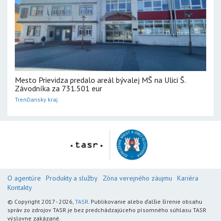
Mesto Prievidza predalo areál bývalej MŠ na Ulici Š.
Závodníka za 731.501 eur
Trenčiansky kraj
O agentúre
Produkty a služby
Zóna verejného záujmu
Kariéra
Kontakty
© Copyright 2017 - 2026,
TASR
. Publikovanie alebo ďalšie šírenie obsahu
správ zo zdrojov TASR je bez predchádzajúceho písomného súhlasu TASR
výslovne zakázané.