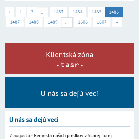
«
1
2
1483
1484
1485
...
1486
1487
1488
1489
1606
1607
»
...
Klientská zóna
U nás sa dejú veci
U nás sa dejú veci
7. augusta - Remeslá našich predkov v Starej Turej