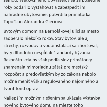
zemou. Všetkých jeho obyvateľov sa za posledné
roky podarilo vysťahovať a zabezpečiť im
náhradné ubytovanie, potvrdila primátorka
Topoľčian Alexandra Gieciová.
Bytovým domom na Bernolákovej ulici sa mesto
zaoberalo niekoľko rokov. Stav bytov, ale aj
strechy, rozvodov a vodoinštalácií sa zhoršoval,
byty dlhodobo nespĺňali štandardy bývania.
Rekonštrukcia by však podľa slov primátorky
znamenala mimoriadnu záťaž pre mestský
rozpočet a predovšetkým by zo zákona nebolo
možné meniť výšku regulovaného nájomného a
tvoriť fond opráv.
Najlepším možným riešením sa ukázala výstavba
nového bytového domu na mieste toho