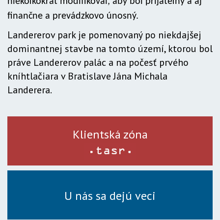
niekoľkokrát modifikoval, aby bol prijateľný a aj
finančne a prevádzkovo únosný.
Landererov park je pomenovaný po niekdajšej
dominantnej stavbe na tomto území, ktorou bol
práve Landererov palác a na počesť prvého
kníhtlačiara v Bratislave Jána Michala
Landerera.
Klientská zóna
U nás sa dejú veci