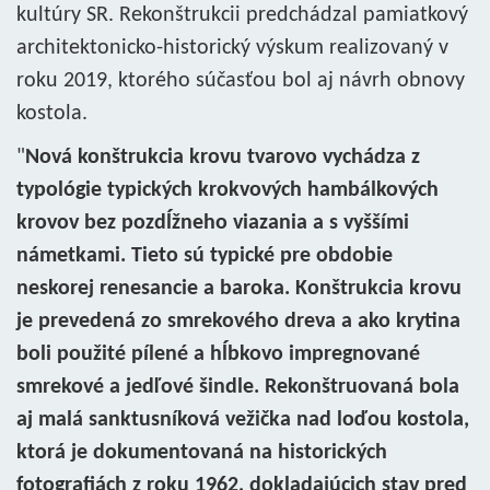
kultúry SR. Rekonštrukcii predchádzal pamiatkový
architektonicko-historický výskum realizovaný v
roku 2019, ktorého súčasťou bol aj návrh obnovy
kostola.
"
Nová konštrukcia krovu tvarovo vychádza z
typológie typických krokvových hambálkových
krovov bez pozdĺžneho viazania a s vyššími
námetkami. Tieto sú typické pre obdobie
neskorej renesancie a baroka. Konštrukcia krovu
je prevedená zo smrekového dreva a ako krytina
boli použité pílené a hĺbkovo impregnované
smrekové a jedľové šindle. Rekonštruovaná bola
aj malá sanktusníková vežička nad loďou kostola,
ktorá je dokumentovaná na historických
fotografiách z roku 1962, dokladajúcich stav pred