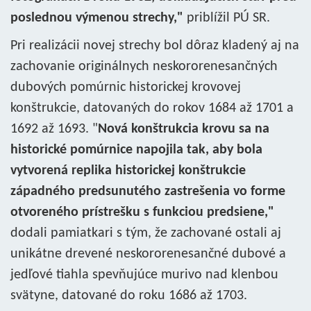
poslednou výmenou strechy,"
priblížil PÚ SR.
Pri realizácii novej strechy bol dôraz kladený aj na
zachovanie originálnych neskororenesančných
dubových pomúrnic historickej krovovej
konštrukcie, datovaných do rokov 1684 až 1701 a
1692 až 1693. "
Nová konštrukcia krovu sa na
historické pomúrnice napojila tak, aby bola
vytvorená replika historickej konštrukcie
západného predsunutého zastrešenia vo forme
otvoreného prístrešku s funkciou predsiene,"
dodali pamiatkari s tým, že zachované ostali aj
unikátne drevené neskororenesančné dubové a
jedľové tiahla spevňujúce murivo nad klenbou
svätyne, datované do roku 1686 až 1703.