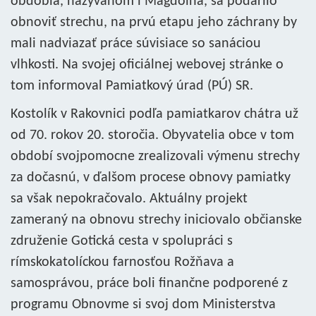
obdobia, nazývanom i Magdolna, sa podarilo
obnoviť strechu, na prvú etapu jeho záchrany by
mali nadviazať práce súvisiace so sanáciou
vlhkosti. Na svojej oficiálnej webovej stránke o
tom informoval Pamiatkový úrad (PÚ) SR.
Kostolík v Rakovnici podľa pamiatkarov chátra už
od 70. rokov 20. storočia. Obyvatelia obce v tom
období svojpomocne zrealizovali výmenu strechy
za dočasnú, v ďalšom procese obnovy pamiatky
sa však nepokračovalo. Aktuálny projekt
zameraný na obnovu strechy iniciovalo občianske
združenie Gotická cesta v spolupráci s
rímskokatolíckou farnosťou Rožňava a
samosprávou, práce boli finančne podporené z
programu Obnovme si svoj dom Ministerstva