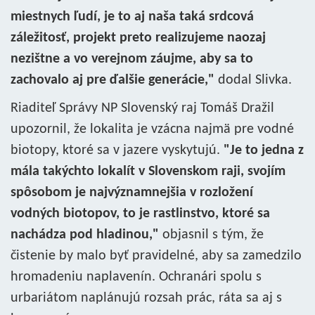
miestnych ľudí, je to aj naša taká srdcová
záležitosť, projekt preto realizujeme naozaj
nezištne a vo verejnom záujme, aby sa to
zachovalo aj pre ďalšie generácie,"
dodal Slivka.
Riaditeľ Správy NP Slovenský raj Tomáš Dražil
upozornil, že lokalita je vzácna najmä pre vodné
biotopy, ktoré sa v jazere vyskytujú.
"Je to jedna z
mála takýchto lokalít v Slovenskom raji, svojím
spôsobom je najvýznamnejšia v rozložení
vodných biotopov, to je rastlinstvo, ktoré sa
nachádza pod hladinou,"
objasnil s tým, že
čistenie by malo byť pravidelné, aby sa zamedzilo
hromadeniu naplavenín. Ochranári spolu s
urbariátom naplánujú rozsah prác, ráta sa aj s