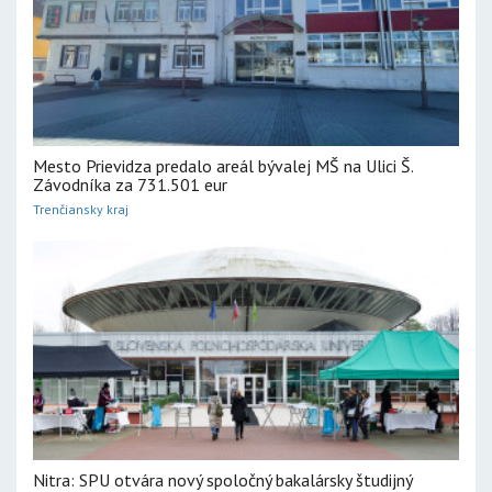
Mesto Prievidza predalo areál bývalej MŠ na Ulici Š.
Závodníka za 731.501 eur
Trenčiansky kraj
Nitra: SPU otvára nový spoločný bakalársky študijný