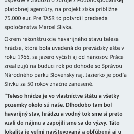
úspešné v žiadosti o zdroje z Pôdohospodárskej
platobnej agentúry, na projekt získa približne
75.000 eur. Pre TASR to potvrdil predseda
spoločenstva Marcel Slivka.
Okrem rekonštrukcie havarijného stavu telesa
hrádze, ktorá bola uvedená do prevádzky ešte v
roku 1966, sa jazero vyčistí aj od nánosov. Práce
zrealizujú na budúci rok po dohode so Správou
Národného parku Slovenský raj. Jazierko je podľa
Slivku za 50 rokov značne zanesené.
"Teleso hrádze je vo vlastníctve štátu a všetky
pozemky okolo sú naše. Dlhodobo tam bol
havarijný stav, hrádzu a vodný tok sme si preto
vzali do nájmu a zapojili sme sa do výzvy. Táto
lokalita je veľmi navštevovaná a obľúbená aj u