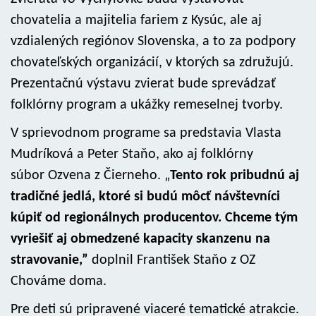
chovatelia a majitelia fariem z Kysúc, ale aj
vzdialených regiónov Slovenska, a to za podpory
chovateľských organizácií, v ktorých sa združujú.
Prezentačnú výstavu zvierat bude sprevádzať
folklórny program a ukážky remeselnej tvorby.
V sprievodnom programe sa predstavia Vlasta
Mudríková a Peter Staňo, ako aj folklórny
súbor Ozvena z Čierneho. „
Tento rok pribudnú aj
tradičné jedlá, ktoré si budú môcť návštevníci
kúpiť od regionálnych producentov. Chceme tým
vyriešiť aj obmedzené kapacity skanzenu na
stravovanie,”
doplnil František Staňo z OZ
Chováme doma.
Pre deti sú pripravené viaceré tematické atrakcie.