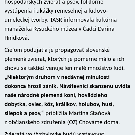
hospodárskych zvierat a psov, folklórne
vystúpenia i ukážky remeselnej a ľudovo-
umeleckej tvorby. TASR informovala kultúrna
manažérka Kysuckého múzea v Čadci Darina
Hnidková.
Cieľom podujatia je propagovať slovenské
plemená zvierat, ktorých je pomerne málo a ich
chovu sa taktiež venuje len malé množstvo ľudí.
„Niektorým druhom v nedávnej minulosti
dokonca hrozil zánik. Návštevníci skanzenu uvidia
naše národné plemená koní, hovädzieho
dobytka, oviec, kôz, králikov, holubov, husí,
sliepok a psov,“
priblížila Martina Staňová
z občianskeho združenia (OZ) Chováme doma.
Zvieratá vo Vychylovke budú vystavovať