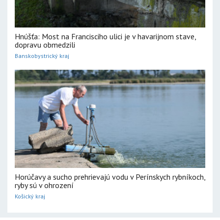
Hnúšťa: Most na Francisciho ulici je v havarijnom stave,
dopravu obmedzili
Banskobystrický kraj
Horúčavy a sucho prehrievajú vodu v Perínskych rybníkoch,
ryby sú v ohrození
Košický kraj