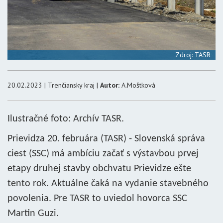
Zdroj: TASR
20.02.2023 | Trenčiansky kraj |
Autor:
A.Moštková
Ilustračné foto: Archív TASR.
Prievidza 20. februára (TASR) - Slovenská správa
ciest (SSC) má ambíciu začať s výstavbou prvej
etapy druhej stavby obchvatu Prievidze ešte
tento rok. Aktuálne čaká na vydanie stavebného
povolenia. Pre TASR to uviedol hovorca SSC
Martin Guzi.