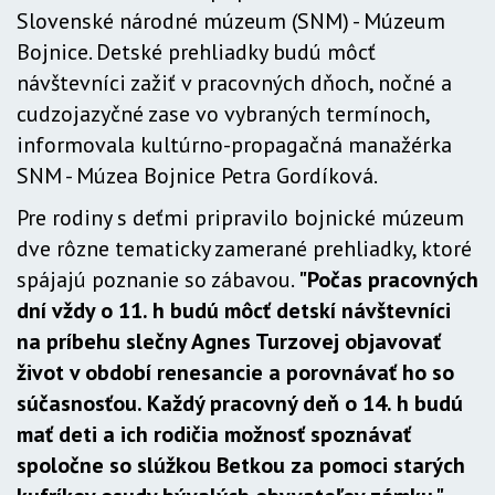
Slovenské národné múzeum (SNM) - Múzeum
Bojnice. Detské prehliadky budú môcť
návštevníci zažiť v pracovných dňoch, nočné a
cudzojazyčné zase vo vybraných termínoch,
informovala kultúrno-propagačná manažérka
SNM - Múzea Bojnice Petra Gordíková.
Pre rodiny s deťmi pripravilo bojnické múzeum
dve rôzne tematicky zamerané prehliadky, ktoré
spájajú poznanie so zábavou.
"Počas pracovných
dní vždy o 11. h budú môcť detskí návštevníci
na príbehu slečny Agnes Turzovej objavovať
život v období renesancie a porovnávať ho so
súčasnosťou. Každý pracovný deň o 14. h budú
mať deti a ich rodičia možnosť spoznávať
spoločne so slúžkou Betkou za pomoci starých