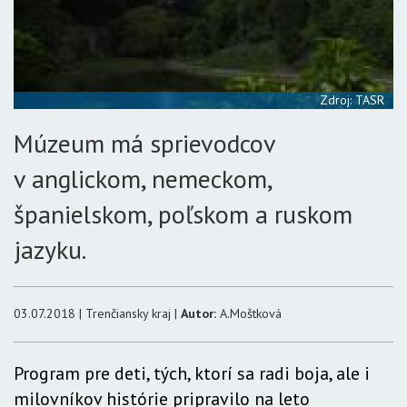
Zdroj: TASR
Múzeum má sprievodcov
v anglickom, nemeckom,
španielskom, poľskom a ruskom
jazyku.
03.07.2018 | Trenčiansky kraj |
Autor:
A.Moštková
Program pre deti, tých, ktorí sa radi boja, ale i
milovníkov histórie pripravilo na leto