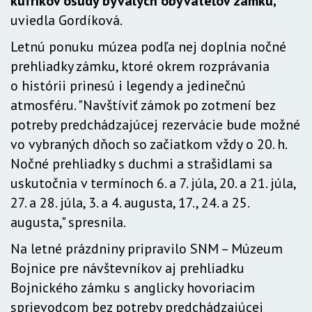
kufríkov osudy bývalých obyvateľov zámku,"
uviedla Gordíková.
Letnú ponuku múzea podľa nej doplnia nočné
prehliadky zámku, ktoré okrem rozprávania
o histórii prinesú i legendy a jedinečnú
atmosféru. "Navštíviť zámok po zotmení bez
potreby predchádzajúcej rezervácie bude možné
vo vybraných dňoch so začiatkom vždy o 20. h.
Nočné prehliadky s duchmi a strašidlami sa
uskutočnia v termínoch 6. a 7. júla, 20. a 21. júla,
27. a 28. júla, 3. a 4. augusta, 17., 24. a 25.
augusta," spresnila.
Na letné prázdniny pripravilo SNM – Múzeum
Bojnice pre návštevníkov aj prehliadku
Bojnického zámku s anglicky hovoriacim
sprievodcom bez potreby predchádzajúcej