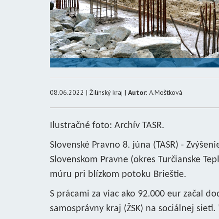
08.06.2022 | Žilinský kraj |
Autor:
A.Moštková
Ilustračné foto: Archív TASR.
Slovenské Pravno 8. júna (TASR) - Zvýšeni
Slovenskom Pravne (okres Turčianske Tepli
múru pri blízkom potoku Brieštie.
S prácami za viac ako 92.000 eur začal do
samosprávny kraj (ŽSK) na sociálnej sieti. 