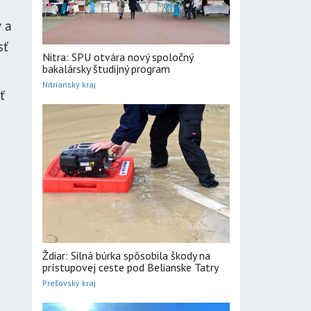
y a
sť
Nitra: SPU otvára nový spoločný
bakalársky študijný program
Nitriansky kraj
ť
Ždiar: Silná búrka spôsobila škody na
prístupovej ceste pod Belianske Tatry
Prešovský kraj