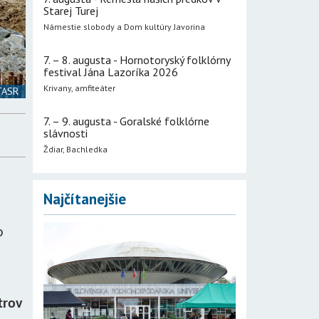
Starej Turej
Námestie slobody a Dom kultúry Javorina
7. – 8. augusta - Hornotoryský folklórny
festival Jána Lazoríka 2026
Krivany, amfiteáter
 TASR
7. – 9. augusta - Goralské folklórne
slávnosti
Ždiar, Bachledka
Najčítanejšie
o
trov