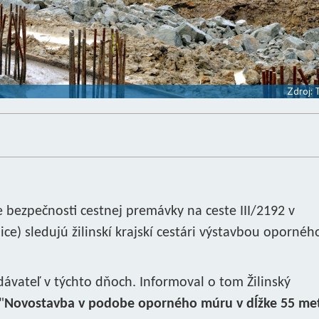
Zdroj:
e bezpečnosti cestnej premávky na ceste III/2192 v
ce) sledujú žilinskí krajskí cestári výstavbou opornéh
dávateľ v týchto dňoch. Informoval o tom Žilinský
"
Novostavba v podobe oporného múru v dĺžke 55 me