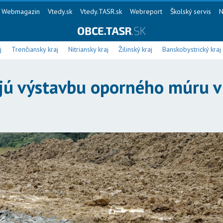
Webmagazin
Vtedy.sk
Vtedy.TASR.sk
Webreport
Školský servis
N
j
Trenčiansky kraj
Nitriansky kraj
Žilinský kraj
Banskobystrický kraj
jú výstavbu oporného múru v