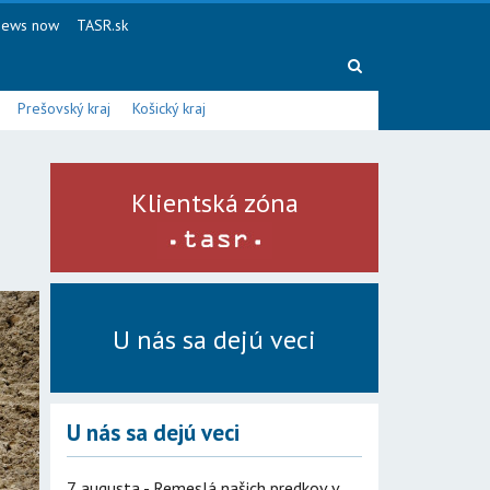
ews now
TASR.sk
Prešovský kraj
Košický kraj
Klientská zóna
U nás sa dejú veci
U nás sa dejú veci
7. augusta - Remeslá našich predkov v