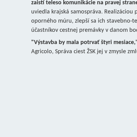
zaistí teleso komunikácie na pravej strane
uviedla krajská samospráva. Realizáciou p
oporného múru, zlepší sa ich stavebno-t
účastníkov cestnej premávky v danom bo
"Výstavba by mala potrvať štyri mesiace,
Agricolo, Správa ciest ŽSK jej v zmysle zm