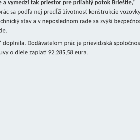
 a vymedzí tak priestor pre priľahlý potok Brieštie,"
rác sa podľa nej predĺži životnosť konštrukcie vozovk
echnický stav a v neposlednom rade sa zvýši bezpečno
de.
"
doplnila. Dodávateľom prác je prievidzská spoločnos
luvy o diele zaplatí 92.285,58 eura.