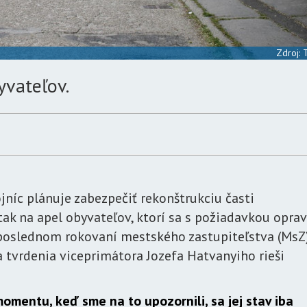
Zdroj:
yvateľov.
jníc plánuje zabezpečiť rekonštrukciu časti
tak na apel obyvateľov, ktorí sa s požiadavkou oprav
 poslednom rokovaní mestského zastupiteľstva (MsZ
 tvrdenia viceprimátora Jozefa Hatvanyiho rieši
momentu, keď sme na to upozornili, sa jej stav iba