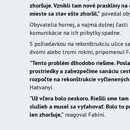
zhoršuje. Vznikli tam nové praskliny na
mieste sa stav ešte zhoršil,"
povedal oby
Obyvatelia hornej, a najmä dolnej časti
komunikácie na ich príbytky spadne.
S požiadavkou na rekonštrukciu ulice sa 
dvomi alebo tromi rokmi, pripomenul F
"Tento problém dlhodobo riešime. Posla
prostriedky a zabezpečíme sanáciu cesty
rozpočte na rekonštrukcie vyčlenených 
Hatvanyi.
"Už včera bolo neskoro. Riešili sme tam
služieb a musel sa vyťahovať. Bolo to p
len zhoršuje,"
reagoval Fabíni.