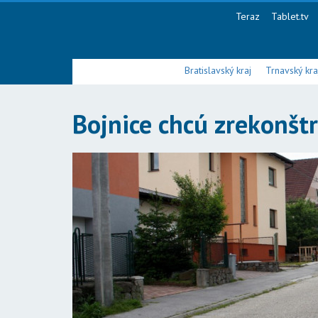
Teraz
Tablet.tv
Bratislavský kraj
Trnavský kra
Bojnice chcú zrekonšt