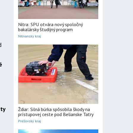
Nitra: SPU otvára nový spoločný
bakalársky študijný program
Nitriansky kraj
d
é
sty
Ždiar: Silná búrka spôsobila škody na
prístupovej ceste pod Belianske Tatry
Prešovský kraj