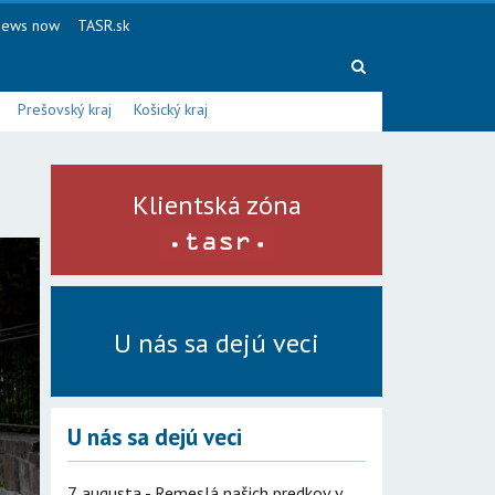
ews now
TASR.sk
Prešovský kraj
Košický kraj
Klientská zóna
U nás sa dejú veci
U nás sa dejú veci
7. augusta - Remeslá našich predkov v