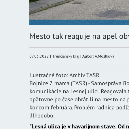
Mesto tak reaguje na apel ob
07.03.2022 | Trenčiansky kraj |
Autor:
A.Moštková
Ilustračné foto: Archív TASR.
Bojnice 7. marca (TASR) - Samospráva Bo
komunikácie na Lesnej ulici. Reagovala 
opätovne po čase obrátili na mesto na
koncom februára. Problém radnica podľa
dlhodobo.
"Lesná ulica je v havarijnom stave. Od 