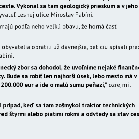
 ceste. Vykonal sa tam geologický prieskum a v jeho
vateľ Lesnej ulice Miroslav Fabíni.
 majú podľa neho veľkú obavu, že horná časť
obyvatelia obrátili už dávnejšie, petíciu spísali pre
abíni.
necký zbor sa dohodol, že uvoľníme nejaké finančn
. Bude sa robiť len najhorší úsek, lebo mesto má v
200.000 eur a ide o malú sumu peňazí,"
ozrejmil
 i prípad, keď sa tam zošmykol traktor technických
red štyrmi alebo piatimi rokmi a odvtedy sa stav ce