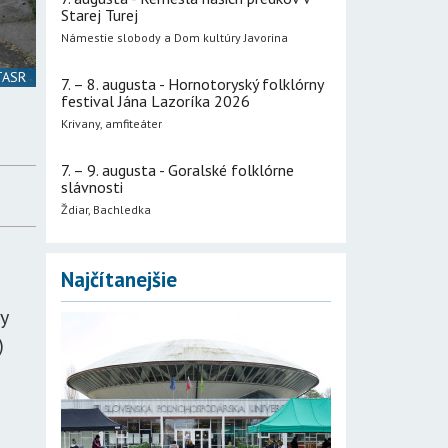
Starej Turej
Námestie slobody a Dom kultúry Javorina
 TASR
7. – 8. augusta - Hornotoryský folklórny
festival Jána Lazoríka 2026
Krivany, amfiteáter
7. – 9. augusta - Goralské folklórne
slávnosti
Ždiar, Bachledka
Najčítanejšie
y
)