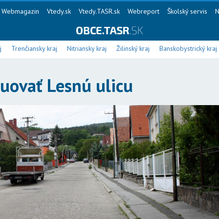
Webmagazin
Vtedy.sk
Vtedy.TASR.sk
Webreport
Školský servis
N
j
Trenčiansky kraj
Nitriansky kraj
Žilinský kraj
Banskobystrický kraj
ruovať Lesnú ulicu