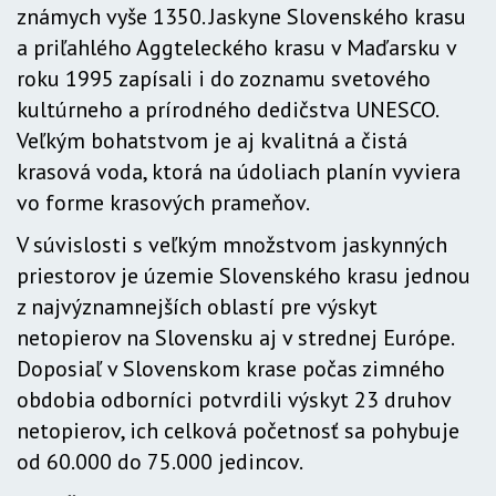
známych vyše 1350. Jaskyne Slovenského krasu
a priľahlého Aggteleckého krasu v Maďarsku v
roku 1995 zapísali i do zoznamu svetového
kultúrneho a prírodného dedičstva UNESCO.
Veľkým bohatstvom je aj kvalitná a čistá
krasová voda, ktorá na údoliach planín vyviera
vo forme krasových prameňov.
V súvislosti s veľkým množstvom jaskynných
priestorov je územie Slovenského krasu jednou
z najvýznamnejších oblastí pre výskyt
netopierov na Slovensku aj v strednej Európe.
Doposiaľ v Slovenskom krase počas zimného
obdobia odborníci potvrdili výskyt 23 druhov
netopierov, ich celková početnosť sa pohybuje
od 60.000 do 75.000 jedincov.