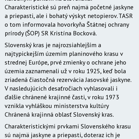
Charakteristické sú preň najmä početné jaskyne
a priepasti, ale i bohatý výskyt netopierov. TASR
o tom informovala hovorkyňa Štátnej ochrany
prírody (ŠOP) SR Kristína Bocková.
Slovenský kras je najrozsiahlejším a
najtypickejším územím planinového krasu v
strednej Európe, prvé zmienky o ochrane jeho
územia zaznamenali už v roku 1925, keď bola
zriadená čiastočná rezervácia Jasovské jaskyne.
V nasledujúcich desaťročiach vyhlasovali i
ďalšie chránené krajinné časti, v roku 1973
vznikla vyhláškou ministerstva kultúry
Chránená krajinná oblasť Slovenský kras.
Charakteristickými prvkami Slovenského krasu
sú najmä jaskyne a priepasti, doteraz ich je