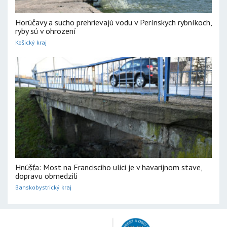
Horúčavy a sucho prehrievajú vodu v Perínskych rybníkoch,
ryby sú v ohrození
Košický kraj
Hnúšťa: Most na Francisciho ulici je v havarijnom stave,
dopravu obmedzili
Banskobystrický kraj