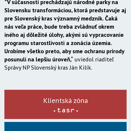
"V súčasnosti prechádzajú národné parky na
Slovensku transformáciou, ktorá predstavuje aj
pre Slovenský kras významný medzník. Čaká
nás veľa práce, bude treba zvládnuť okrem
iného aj dôležité úlohy, akými sú vypracovanie
programu starostlivosti a zonácia územia.
Urobíme všetko preto, aby sme ochranu prírody
posunuli na lepšiu úroveň,“
uviedol riaditeľ
Správy NP Slovenský kras Ján Kilík.
Klientská zóna