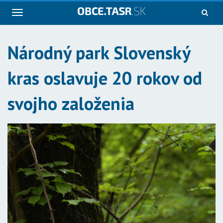
Navigácia
Národný park Slovenský
kras oslavuje 20 rokov od
svojho založenia