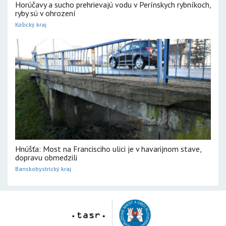
Horúčavy a sucho prehrievajú vodu v Perínskych rybníkoch,
ryby sú v ohrození
Košický kraj
Hnúšťa: Most na Francisciho ulici je v havarijnom stave,
dopravu obmedzili
Banskobystrický kraj