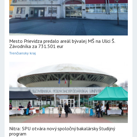
Mesto Prievidza predalo areál bývalej MŠ na Ulici Š.
Závodníka za 731.501 eur
Trenčiansky kraj
Nitra: SPU otvára nový spoločný bakalársky študijný
program