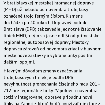
V bratislavskej mestskej hromadnej doprave
(MHD) už nebudú od novembra trolejbusy
označené trojciferným číslom. K zmene
dochádza po 40 rokoch. Dopravný podnik
Bratislava (DPB) tak zavedie jednotné číslovanie
liniek MHD, a tým sa jasne odlíši od prímestskej
regionálnej autobusovej dopravy. Mestský
dopravca zároveň od novembra zriadi v hlavnom
meste nové zastávky a vybrané linky posilní
ďalšími spojmi.
Hlavným dôvodom zmeny označovania
trolejbusových liniek je podľa DPB
nevyhnutnosť prenechania číselného radu 201 –
212 pre regionálne linky. "V polovici novembra
totiž v integrovanej doprave pribudnú nové
linky na Záhorie, ktoré budú používať niektoré z