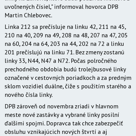
uvoľnených čísiel," informoval hovorca DPB
Martin Chlebovec.
Linka 212 sa prečísluje na linku 42, 211 na 45,
210 na 40, 209 na 49, 208 na 48, 207 na 47, 205
na 60, 204 na 64, 203 na 44, 202 na 72 a linku
201 prečíslujú na linku 71. Bez zmeny zostanú
linky 33, N44, N47 a N72. Počas polročného
prechodného obdobia budú trolejbusové linky
označené v cestovných poriadkoch a za predným
sklom vozidiel duálne, čiže s použitím starého a
nového čísla linky.
DPB zároveň od novembra zriadi v hlavnom
meste nové zastávky a vybrané linky posilní
ďalšími spojmi. Dopravca tak chce zabezpečiť
obsluhu vznikajúcich nových štvrtí a aj