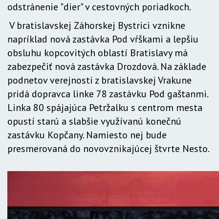
odstránenie "dier" v cestovných poriadkoch.
V bratislavskej Záhorskej Bystrici vznikne
napríklad nová zastávka Pod vŕškami a lepšiu
obsluhu kopcovitých oblastí Bratislavy má
zabezpečiť nová zastávka Drozdová. Na základe
podnetov verejnosti z bratislavskej Vrakune
pridá dopravca linke 78 zastávku Pod gaštanmi.
Linka 80 spájajúca Petržalku s centrom mesta
opustí starú a slabšie využívanú konečnú
zastávku Kopčany. Namiesto nej bude
presmerovaná do novovznikajúcej štvrte Nesto.