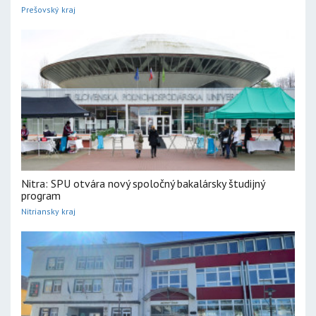
Prešovský kraj
Nitra: SPU otvára nový spoločný bakalársky študijný
program
Nitriansky kraj