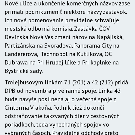
Nové ulice a ukončenie komerčných názvov zase
primäli podnik zmeniť niektoré názvy zastávok.
Ich nové pomenovanie pravidelne schvaľuje
mestská odborná komisia. Zastávka ČOV
Devínska Nová Ves zmení názov na Napájiská,
Partizánska na Svoradova, Panorama City na
Landererova, Technopol na Kutlíkova, OC
Dubrawa na Pri Hrubej lúke a Pri kaplnke na
Bystrické sady.
Trolejbusovým linkám 71 (201) a 42 (212) pridá
DPB od novembra prvé ranné spoje. Linka 42
bude navyše posilnená aj o večerné spoje z
Cintorína Vrakuňa. Podnik tiež dokončí
odstraňovanie takzvaných dier v cestovných
poriadkoch, teda vynechaných spojov vo
vybraných časoch. Pravidelné odchody preto