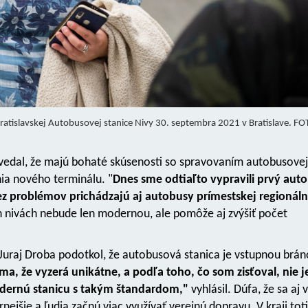
bratislavskej Autobusovej stanice Nivy 30. septembra 2021 v Bratislave. F
ovedal, že majú bohaté skúsenosti so spravovaním autobusovej
nia nového terminálu. "
Dnes sme odtiaľto vypravili prvý aut
ez problémov prichádzajú aj autobusy prímestskej regionáln
ých nivách nebude len modernou, ale pomôže aj zvýšiť počet
uraj Droba podotkol, že autobusová stanica je vstupnou brá
 ma, že vyzerá unikátne, a podľa toho, čo som zisťoval, nie j
odernú stanicu s takým štandardom,"
vyhlásil. Dúfa, že sa aj
ejšie a ľudia začnú viac využívať verejnú dopravu. V kraji toti