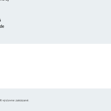
á
ude
SR výslovne zakázané.