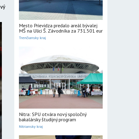
ový
Mesto Prievidza predalo areál bývalej
MŠ na Ulici Š. Závodníka za 731.501 eur
Trenčiansky kraj
Nitra: SPU otvára nový spoločný
bakalársky študijný program
Nitriansky kraj