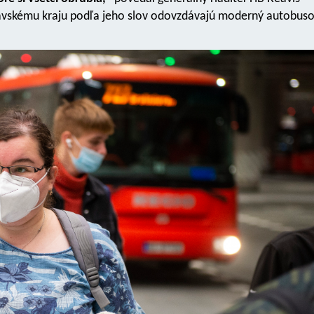
slavskému kraju podľa jeho slov odovzdávajú moderný autobus