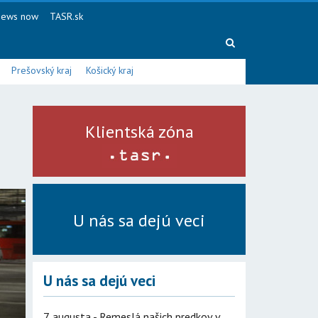
ews now
TASR.sk
Prešovský kraj
Košický kraj
Klientská zóna
U nás sa dejú veci
U nás sa dejú veci
7. augusta - Remeslá našich predkov v