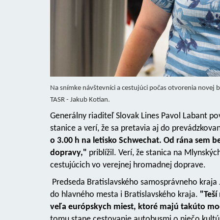
Na snímke návštevníci a cestujúci počas otvorenia novej 
TASR - Jakub Kotian.
Generálny riaditeľ Slovak Lines Pavol Labant p
stanice a verí, že sa pretavia aj do prevádzkova
o 3.00 h na letisko Schwechat. Od rána sem b
dopravy,"
priblížil. Verí, že stanica na Mlynsk
cestujúcich vo verejnej hromadnej doprave.
Predseda Bratislavského samosprávneho kraja J
do hlavného mesta i Bratislavského kraja.
"Teší
veľa európskych miest, ktoré majú takúto m
tomu stane cestovanie autobusmi o niečo kultúrn