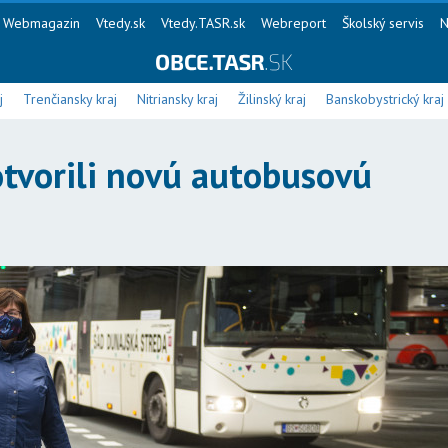
Webmagazin
Vtedy.sk
Vtedy.TASR.sk
Webreport
Školský servis
N
j
Trenčiansky kraj
Nitriansky kraj
Žilinský kraj
Banskobystrický kraj
tvorili novú autobusovú