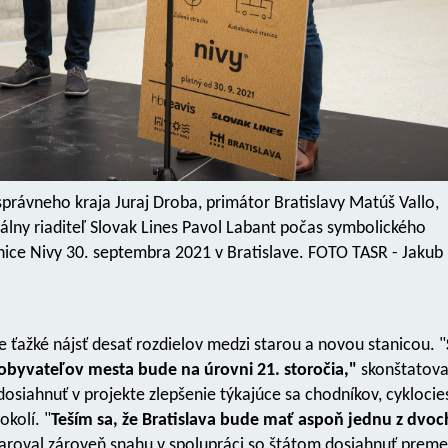
rávneho kraja Juraj Droba, primátor Bratislavy Matúš Vallo,
álny riaditeľ Slovak Lines Pavol Labant počas symbolického
nice Nivy 30. septembra 2021 v Bratislave. FOTO TASR - Jakub
je ťažké nájsť desať rozdielov medzi starou a novou stanicou. "
i obyvateľov mesta bude na úrovni 21. storočia,"
skonštatova
osiahnuť v projekte zlepšenie týkajúce sa chodníkov, cyklocies
okolí. "
Teším sa, že Bratislava bude mať aspoň jednu z dvoc
aroval zároveň snahu v spolupráci so štátom dosiahnuť preme