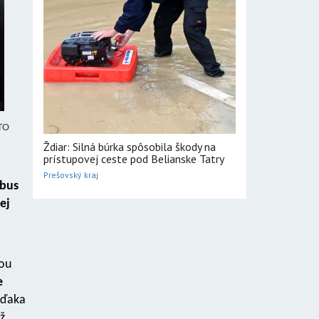
OTO
Ždiar: Silná búrka spôsobila škody na
prístupovej ceste pod Belianske Tatry
Prešovský kraj
obus
ej
nou
e
 vďaka
ž