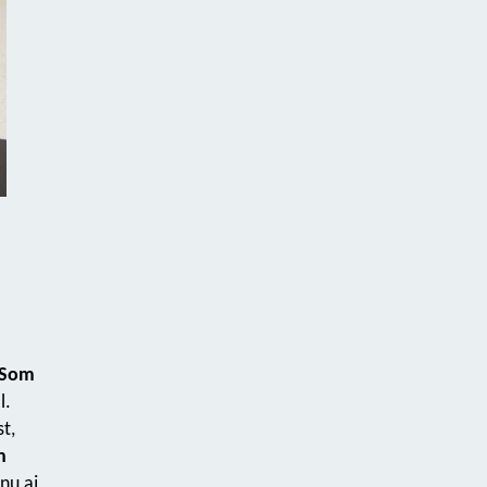
Som
l.
t,
h
nu aj