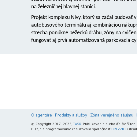
na železničnej hlavnej stanici.
Projekt komplexu Nivy, ktorý sa začal budova
autobusového terminálu aj kombináciou nákupné
strecha ponúkne bežeckú dráhu, zóny na cvičenie
fungovať aj prvá automatizovaná parkovacia cyk
O agentúre
Produkty a služby
Zóna verejného záujmu
© Copyright 2017 - 2026,
TASR
. Publikovanie alebo ďalšie šír
Dizajn a programovanie realizovala spoločnosť
DREZZIO
. Obsa