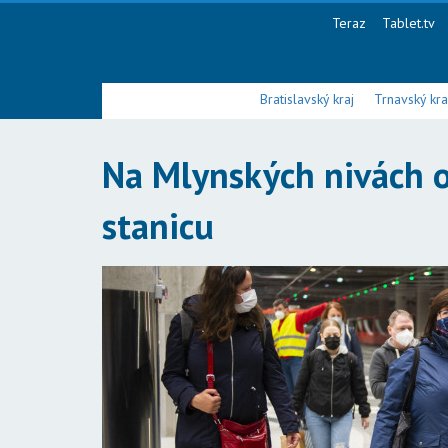
Teraz
Tablet.tv
Bratislavský kraj
Trnavský kra
Na Mlynských nivách o
stanicu