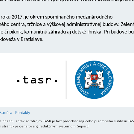
ť v roku 2017, je okrem spomínaného medzinárodného
ho centra, tržnice a výškovej administratívnej budovy. Zelen
 či piknik, komunitnú záhradu aj detské ihriská. Pri budove b
loveža v Bratislave.
Kariéra
Kontakty
enie obsahu správ zo zdrojov TASR je bez predchádzajúceho písomného súhlasu TA
h stránok je generovaný redakčným systémom Gepard.