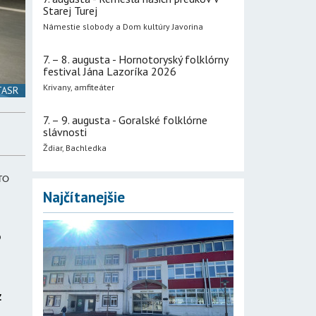
Starej Turej
Námestie slobody a Dom kultúry Javorina
7. – 8. augusta - Hornotoryský folklórny
festival Jána Lazoríka 2026
Krivany, amfiteáter
 TASR
7. – 9. augusta - Goralské folklórne
slávnosti
Ždiar, Bachledka
OTO
Najčítanejšie
o
z