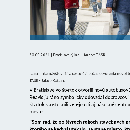
30.09.2021 | Bratislavský kraj |
Autor:
TASR
Na snímke návštevníci a cestujúci počas otvorenia novej 
TASR - Jakub Kotian.
V Bratislave vo štvrtok otvorili novú autobuso
Reavis ju ráno symbolicky odovzdal dopravcovi S
štvrtok sprístupnili verejnosti aj nákupné centr
meste.
"Som rád, že po štyroch rokoch stavebných prá
ktorého sa kedysi utekalo, sa stane miesto, kt