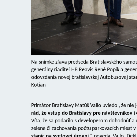
Na snímke zľava predseda Bratislavského samosp
generálny riaditeľ HB Reavis René Popik a gener
odovzdania novej bratislavskej Autobusovej sta
Kotian
Primátor Bratislavy Matúš Vallo uviedol, že nie 
rád, že vstup do Bratislavy pre návštevníkov 
Víta, že sa podarilo s developerom dohodnúť a d
zelene či zachovania počtu parkovacích miest v 
staníc na svetovej úrovni,"
povedal Vallo. Dekl