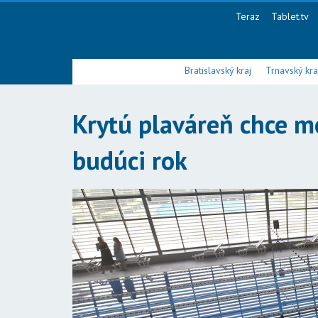
Teraz
Tablet.tv
Bratislavský kraj
Trnavský kra
Krytú plaváreň chce m
budúci rok