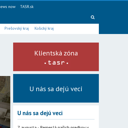
ews now
TASR.sk
Prešovský kraj
Košický kraj
Klientská zóna
U nás sa dejú veci
U nás sa dejú veci
7. augusta - Remeslá našich predkov v