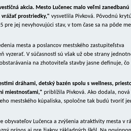
nvestičná akcia. Mesto Lučenec malo veľmi zanedbanú
 vrážať prostriedky,"
vysvetlila Pivková. Pôvodnú kryt
5 pre jej nevyhovujúci stav, v tom čase sa na pôde me
vedenia mesta a poslancov mestského zastupiteľstva
 vyzerať. V súčasnosti sú však už obe strany jednotn
bstarávania na zhotoviteľa stavby jasne definuje, čo
stimi dráhami, detský bazén spolu s wellness, priest
mi miestnosťami,"
priblížila Pivková. Ako dodala, nová
šieho mestského kúpaliska, spoločne tak budú tvoriť j
e obyvateľov Lučenca a zvýšenia atraktivity mesta v r
zný prínos aj pre žiakov základných škôl. Na povinno