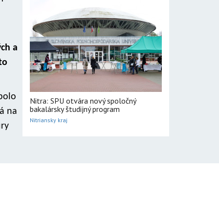
ých a
to
bolo
Nitra: SPU otvára nový spoločný
bakalársky študijný program
ká na
Nitriansky kraj
úry