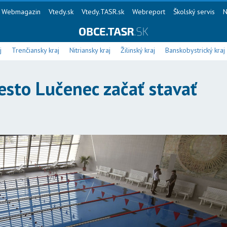
Webmagazin
Vtedy.sk
Vtedy.TASR.sk
Webreport
Školský servis
N
j
Trenčiansky kraj
Nitriansky kraj
Žilinský kraj
Banskobystrický kraj
esto Lučenec začať stavať