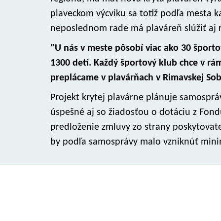
plaveckom výcviku sa totiž podľa mesta k
neposlednom rade má plaváreň slúžiť aj
"U nás v meste pôsobí viac ako 30 športo
1300 detí. Každý športový klub chce v rám
preplácame v plavárňach v Rimavskej Sob
Projekt krytej plavárne plánuje samosprá
úspešné aj so žiadosťou o dotáciu z Fond
predloženie zmluvy zo strany poskytovate
by podľa samosprávy malo vzniknúť mini