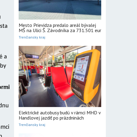
ú
Mesto Prievidza predalo areál bývalej
sta
MŠ na Ulici Š. Závodníka za 731.501 eur
Trenčiansky kraj
é a
 by
ormi
ednu
Elektrické autobusy budú v rámci MHD v
Handlovej jazdiť po prázdninách
Trenčiansky kraj
ámci
m