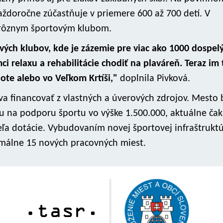
aždoročne zúčastňuje v priemere 600 až 700 detí. V
 rôznym športovým klubom.
vých klubov, kde je zázemie pre viac ako 1000 dospel
ci relaxu a rehabilitácie chodiť na plaváreň. Teraz im 
ote alebo vo Veľkom Krtíši,"
doplnila Pivková.
va financovať z vlastných a úverových zdrojov. Mesto 
u na podporu športu vo výške 1.500.000, aktuálne ča
ľa dotácie. Vybudovaním novej športovej infraštrukt
málne 15 nových pracovných miest.