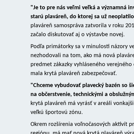
"Je to pre nás veľmi veľká a významná i
starú plaváreň, do ktorej sa už neoplatilo
plaváreň samospráva zatvorila v roku 201
začalo diskutovať aj o výstavbe novej.
Podľa primátorky sa v minulosti názory 
nezhodovali na tom, ako má nová plaváreň
predmet zákazky vyhláseného verejného o
mala krytá plaváreň zabezpečovať.
"Chceme vybudovať plavecký bazén so šie
na občerstvenie, technickými a obslužný
krytá plaváreň má vyrásť v areáli vonkaj
veľkú športovú zónu.
Okrem rozšírenia voľnočasových aktivít pr
regiónu, má mať nová krytá plaváreň výra