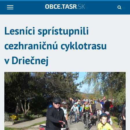
Navigácia
Lesníci sprístupnili
cezhraničnú cyklotrasu
v Driečnej