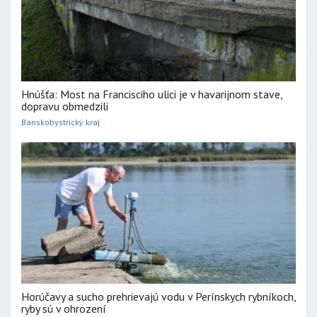
Hnúšťa: Most na Francisciho ulici je v havarijnom stave,
dopravu obmedzili
Banskobystrický kraj
Horúčavy a sucho prehrievajú vodu v Perínskych rybníkoch,
ryby sú v ohrození