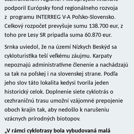
podporil Európsky fond regionálneho rozvoja
z programu INTERREG V-A Poľsko-Slovensko.
Celkový rozpočet prevyšuje sumu 138.700 eur, z
toho pre Lesy SR pripadla suma 60.870 eur.
Srnka uviedol, že na území Nízkych Beskýd sa
cykloturistika teší veľkému záujmu. Karpaty
nepoznajú administratívne členenie a nachádzajú
sa tak na poľskej i na slovenskej strane. Podľa
jeho slov táto lokalita kedysi tvorila jeden
historický celok. Doplnenie siete cyklotrás o
cezhraničnú trasu umožní vzájomné prepojenie
oboch krajín tak, aby nedošlo k narušeniu
vzácnych prírodných biotopov.
„V rámci cyklotrasy bola vybudovaná malá