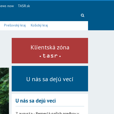
ews now
TASR.sk
Prešovský kraj
Košický kraj
Klientská zóna
U nás sa dejú veci
U nás sa dejú veci
7. augusta - Remeslá našich predkov v