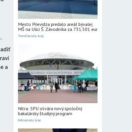
Mesto Prievidza predalo areál bývalej
MŠ na Ulici Š. Závodníka za 731.501 eur
Trenčiansky kraj
.
sadiť
raví
ne a
Nitra: SPU otvára nový spoločný
bakalársky študijný program
Nitriansky kraj