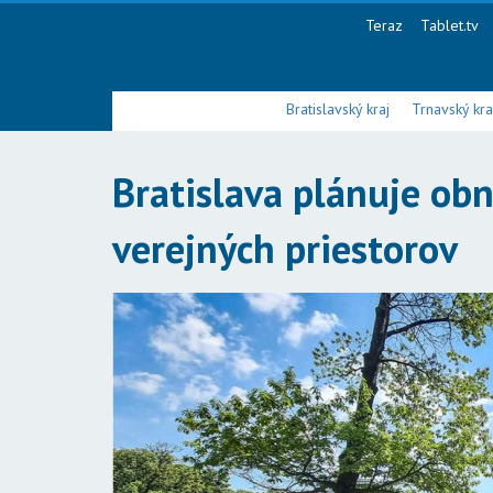
Teraz
Tablet.tv
Bratislavský kraj
Trnavský kra
Bratislava plánuje obn
verejných priestorov