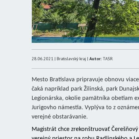
28.06.2021 | Bratislavský kraj |
Autor:
TASR
Mesto Bratislava pripravuje obnovu viacer
čaká napríklad park Žilinská, park Dunajs
Legionárska, okolie pamätníka obetiam e
Jurigovho námestia. Vyplýva to z oznámen
verejné obstarávanie.
Magistrát chce zrekonštruovať Čerešňový
verejný priestor na rohu Radlinského a L