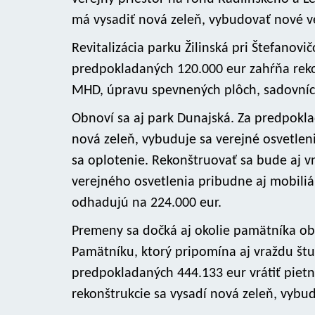
má vysadiť nová zeleň, vybudovať nové ve
Revitalizácia parku Žilinská pri Štefanovič
predpokladaných 120.000 eur zahŕňa rekon
MHD, úpravu spevnených plôch, sadovníck
Obnoví sa aj park Dunajská. Za predpokl
nová zeleň, vybuduje sa verejné osvetleni
sa oplotenie. Rekonštruovať sa bude aj v
verejného osvetlenia pribudne aj mobiliár
odhadujú na 224.000 eur.
Premeny sa dočká aj okolie pamätníka ob
Pamätníku, ktorý pripomína aj vraždu št
predpokladaných 444.133 eur vrátiť pietny
rekonštrukcie sa vysadí nová zeleň, vybud