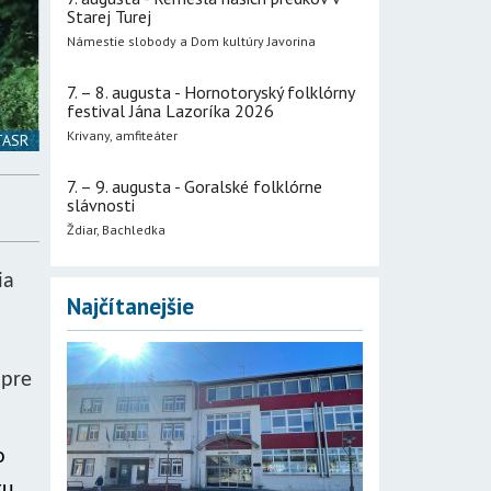
Starej Turej
Námestie slobody a Dom kultúry Javorina
7. – 8. augusta - Hornotoryský folklórny
festival Jána Lazoríka 2026
Krivany, amfiteáter
 TASR
7. – 9. augusta - Goralské folklórne
slávnosti
Ždiar, Bachledka
ia
Najčítanejšie
 pre
o
tu