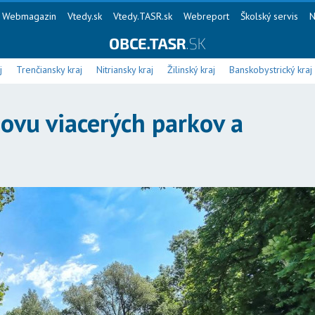
Webmagazin
Vtedy.sk
Vtedy.TASR.sk
Webreport
Školský servis
N
j
Trenčiansky kraj
Nitriansky kraj
Žilinský kraj
Banskobystrický kraj
ovu viacerých parkov a