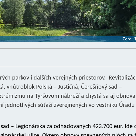
Zdroj:
ých parkov i ďalších verejných priestorov. Revitalizác
ká, vnútroblok Poľská – Justičná, Čerešňový sad –
xtrémizmu na Tyršovom nábreží a chystá sa aj obnova
í jednotlivých súťaží zverejnených vo vestníku Úradu
 sad – Legionárska za odhadovaných 423.700 eur. Ide 
egionárskej ulice. Okrem obnovy spevnených plôch sa 