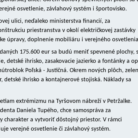
rejné osvetlenie, závlahový systém i športovisko.
ovej ulici, neďaleko ministerstva financií, za
štrukciu priestranstva v okolí električkovej zastávky
e úpravy, doplnenie mobiliáru i verejného osvetlenia
adaných 175.600 eur sa budú meniť spevnené plochy, 
e, detské ihrisko, zasakovacie jazierko a fontánky a op
nútroblok Poľská - Justičná. Okrem nových plôch, zele
, detské ihrisko a kontajnerové stojiská. Náklady sa
etiam extrémizmu na Tyršovom nábreží v Petržalke.
udenta Daniela Tupého, chce samospráva za
 charakter a vytvoriť dôstojný priestor. V rámci
uje verejné osvetlenie či závlahový systém.