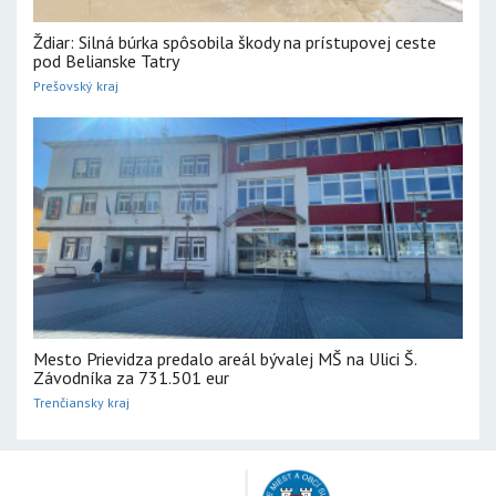
Ždiar: Silná búrka spôsobila škody na prístupovej ceste
pod Belianske Tatry
Prešovský kraj
Mesto Prievidza predalo areál bývalej MŠ na Ulici Š.
Závodníka za 731.501 eur
Trenčiansky kraj