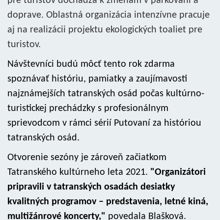
pre turistov dochádza k zmenám v parkovaní a
doprave. Oblastná organizácia intenzívne pracuje
aj na realizácii projektu ekologických toaliet pre
turistov.
Návštevníci budú môcť tento rok zdarma
spoznávať históriu, pamiatky a zaujímavosti
najznámejších tatranských osád počas kultúrno-
turistickej prechádzky s profesionálnym
sprievodcom v rámci sérií Putovaní za históriou
tatranských osád.
Otvorenie sezóny je zároveň začiatkom
Tatranského kultúrneho leta 2021.
"Organizátori
pripravili v tatranských osadách desiatky
kvalitných programov – predstavenia, letné kiná,
multižánrové koncerty,"
povedala Blašková.