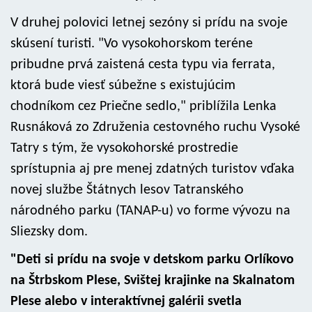
V druhej polovici letnej sezóny si prídu na svoje
skúsení turisti. "Vo vysokohorskom teréne
pribudne prvá zaistená cesta typu via ferrata,
ktorá bude viesť súbežne s existujúcim
chodníkom cez Priečne sedlo," priblížila Lenka
Rusnáková zo Združenia cestovného ruchu Vysoké
Tatry s tým, že vysokohorské prostredie
sprístupnia aj pre menej zdatných turistov vďaka
novej službe Štátnych lesov Tatranského
národného parku (TANAP-u) vo forme vývozu na
Sliezsky dom.
"Deti si prídu na svoje v detskom parku Orlíkovo
na Štrbskom Plese, Svištej krajinke na Skalnatom
Plese alebo v interaktívnej galérii svetla