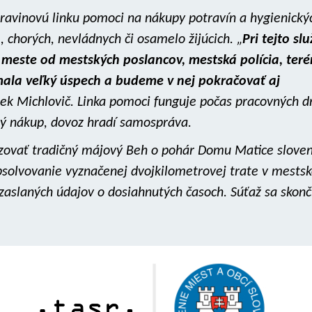
otravinovú linku pomoci na nákupy potravín a hygienický
e, chorých, nevládnych či osamelo žijúcich. „
Pri tejto sl
 meste od mestských poslancov, mestská polícia, ter
 mala veľký úspech a budeme v nej pokračovať aj
ek Michlovič. Linka pomoci funguje počas pracovných d
ný nákup, dovoz hradí samospráva.
izovať tradičný májový Beh o pohár Domu Matice sloven
absolvovanie vyznačenej dvojkilometrovej trate v mests
zaslaných údajov o dosiahnutých časoch. Súťaž sa skonč