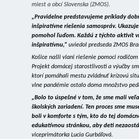
miest a obcí Slovenska (ZMOS).
„Pravidelne predstavujeme príklady dobre
inšpiratívne riešenia samospráv. Ukazuje
pomohol ľuďom. Každú z týchto aktivít 
inšpiratívnu,“
uviedol predseda ZMOS Bran
Košice našli vlani riešenie pomoci rodičom
Projekt domácej starostlivosti a výučby sm
ktorí pomáhali mestu zvládnuť krízovú situá
vlne pandémie ostalo doma množstvo ped
„Bolo to úspešné v tom, že sme mali veľa 
školských zariadení. Ten proces sme muse
boli v komforte s tým, kto do tej domácnos
edukatívnou stránkou, aby deti nezaostáva
viceprimátorka Lucia Gurbáľová.