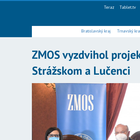
Teraz
Tablet.tv
Bratislavský kraj
Trnavský kra
ZMOS vyzdvihol projek
Strážskom a Lučenci