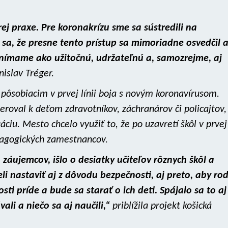
j praxe. Pre koronakrízu sme sa sústredili na
 sa, že presne tento prístup sa mimoriadne osvedčil 
vnímame ako užitočnú, udržateľnú a, samozrejme, aj
islav Tréger.
 pôsobiacim v prvej línii boja s novým koronavírusom.
eroval k deťom zdravotníkov, záchranárov či policajtov,
ciu. Mesto chcelo využiť to, že po uzavretí škôl v prvej
agogických zamestnancov.
záujemcov, išlo o desiatky učiteľov rôznych škôl a
li nastaviť aj z dôvodu bezpečnosti, aj preto, aby ro
ti príde a bude sa starať o ich deti. Spájalo sa to aj
li a niečo sa aj naučili,“
priblížila projekt košická