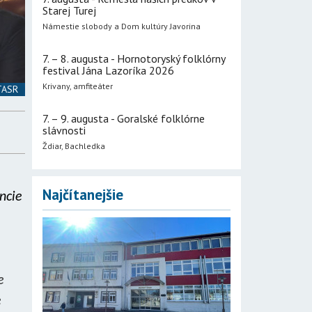
Starej Turej
Námestie slobody a Dom kultúry Javorina
7. – 8. augusta - Hornotoryský folklórny
festival Jána Lazoríka 2026
Krivany, amfiteáter
 TASR
7. – 9. augusta - Goralské folklórne
slávnosti
Ždiar, Bachledka
Najčítanejšie
ncie
e
e