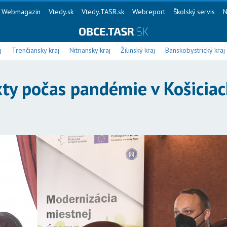
Webmagazin
Vtedy.sk
Vtedy.TASR.sk
Webreport
Školský servis
N
j
Trenčiansky kraj
Nitriansky kraj
Žilinský kraj
Banskobystrický kraj
ty počas pandémie v Košiciac