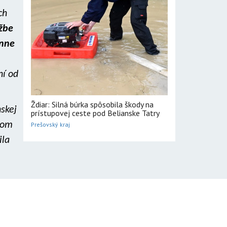
ch
užbe
énne
ní od
Ždiar: Silná búrka spôsobila škody na
skej
prístupovej ceste pod Belianske Tatry
kom
Prešovský kraj
ila