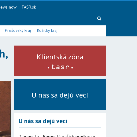
ews now
TASR.sk
Prešovský kraj
Košický kraj
h,
Klientská zóna
U nás sa dejú veci
U nás sa dejú veci
7. augusta - Remeslá našich predkov v