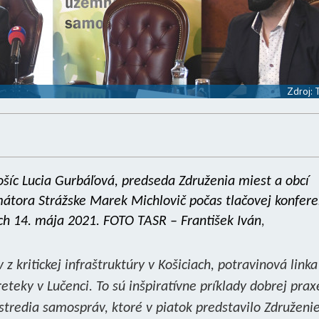
Zdroj:
šíc Lucia Gurbáľová, predseda Združenia miest a obcí
mátora Strážske Marek Michlovič počas tlačovej konfere
ach 14. mája 2021. FOTO TASR – František Iván
,
 z kritickej infraštruktúry v Košiciach, potravinová linka
eteky v Lučenci. To sú inšpiratívne príklady dobrej prax
tredia samospráv, ktoré v piatok predstavilo Združeni