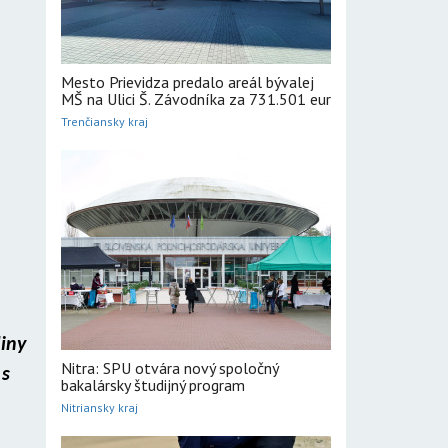
Mesto Prievidza predalo areál bývalej
a
MŠ na Ulici Š. Závodníka za 731.501 eur
Trenčiansky kraj
diny
Nitra: SPU otvára nový spoločný
 s
bakalársky študijný program
Nitriansky kraj