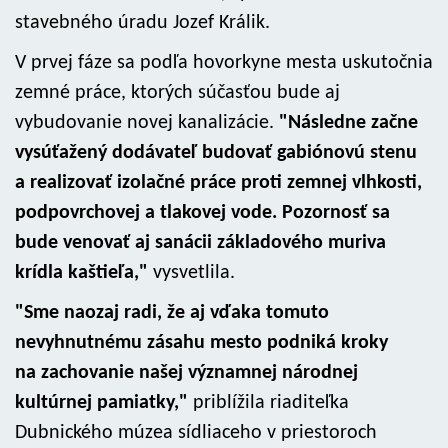
stavebného úradu Jozef Králik.
V prvej fáze sa podľa hovorkyne mesta uskutočnia
zemné práce, ktorých súčasťou bude aj
vybudovanie novej kanalizácie.
"Následne začne
vysúťažený dodávateľ budovať gabiónovú stenu
a realizovať izolačné práce proti zemnej vlhkosti,
podpovrchovej a tlakovej vode. Pozornosť sa
bude venovať aj sanácii základového muriva
krídla kaštieľa,"
vysvetlila.
"Sme naozaj radi, že aj vďaka tomuto
nevyhnutnému zásahu mesto podniká kroky
na zachovanie našej významnej národnej
kultúrnej pamiatky,"
priblížila riaditeľka
Dubnického múzea sídliaceho v priestoroch