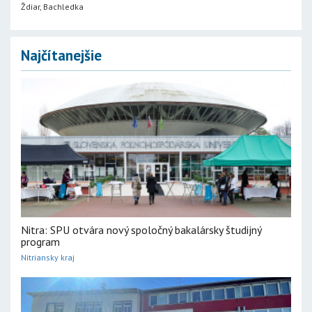
Ždiar, Bachledka
Najčítanejšie
Nitra: SPU otvára nový spoločný bakalársky študijný
program
Nitriansky kraj