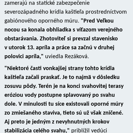
zamerajú na statické zabezpečenie
severozápadného krídla kaštieľa prostredníctvom
gabiónového oporného múru.
"Pred Veľkou
nocou sa konala obhliadka s víťazom verejného
obstarávania. Zhotoviteľ si prevzal stavenisko
v utorok 13. apríla a práce sa začnú v druhej
polovici apríla,"
uviedla Rezáková.
"Niektoré časti vonkajšej strany tohto krídla
kaštieľa začali praskať. Je to najmä v dôsledku
zosuvu pôdy. Terén je na konci svahovitej terasy
eróziou vody postupne splavovaný po svahu
dole. V minulosti tu síce existovali oporné múry
zo zmiešaného staviva, tieto sú už však zničené.
Aj preto je jedným z nevyhnutných krokov
stabilizácia celého svahu,"
priblížil vedúci