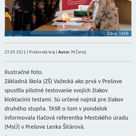
Zdroj: TASR
23.03.2021 | Prešovský kraj |
Autor:
M.Černý
Ilustračné foto.
Základná škola (ZŠ) Važecká ako prvá v Prešove
spustila pilotné testovanie svojich žiakov
kloktacími testami. Sú určené najmä pre žiakov
druhého stupňa. TASR o tom v pondelok
informovala tlačová referentka Mestského úradu
(MsÚ) v Prešove Lenka Šitárová.