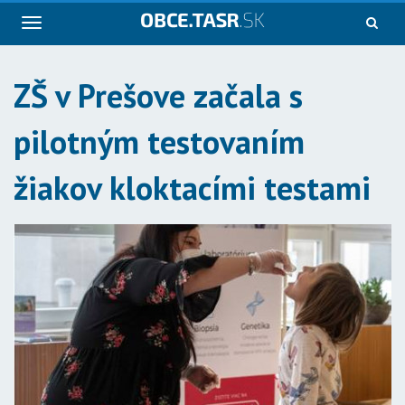
Navigácia
ZŠ v Prešove začala s
pilotným testovaním
žiakov kloktacími testami