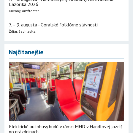
Lazoríka 2026
Krivany, amfiteáter
7. – 9. augusta - Goralské folklórne slávnosti
Ždiar, Bachledka
Najčítanejšie
Elektrické autobusy budú v rámci MHD v Handlovej jazdiť
po prázdninách