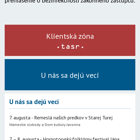
prehlásenie o bezinfekčnosti zákonného zástupcu.
Klientská zóna
U nás sa dejú veci
U nás sa dejú veci
7. augusta - Remeslá našich predkov v Starej Turej
Námestie slobody a Dom kultúry Javorina
7. – 8. augusta - Hornotoryský folklórny festival Jána