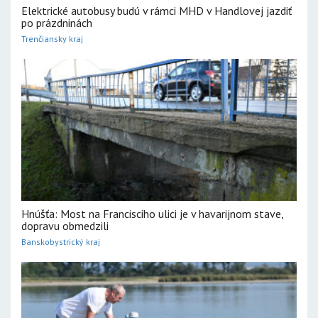
Elektrické autobusy budú v rámci MHD v Handlovej jazdiť
po prázdninách
Trenčiansky kraj
Hnúšťa: Most na Francisciho ulici je v havarijnom stave,
dopravu obmedzili
Banskobystrický kraj