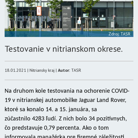
Zdroj: TASR
Testovanie v nitrianskom okrese.
18.01.2021 | Nitriansky kraj |
Autor:
TASR
Na druhom kole testovania na ochorenie COVID-
19 v nitrianskej automobilke Jaguar Land Rover,
ktoré sa konalo 14. a 15. januára, sa
zúčastnilo 4283 ľudí. Z nich bolo 34 pozitívnych,
čo predstavuje 0,79 percenta. Ako o tom
informovala manažérka pre firemné záležitosti