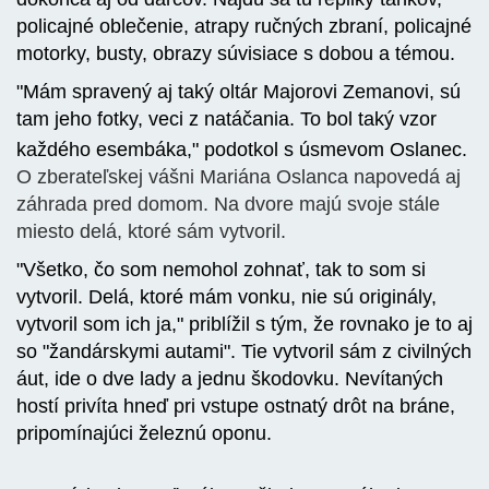
policajné oblečenie, atrapy ručných zbraní, policajné
motorky, busty, obrazy súvisiace s dobou a témou.
"Mám spravený aj taký oltár Majorovi Zemanovi, sú
tam jeho fotky, veci z natáčania. To bol taký vzor
každého esembáka," podotkol s úsmevom Oslanec.
O zberateľskej vášni Mariána Oslanca napovedá aj
záhrada pred domom. Na dvore majú svoje stále
miesto delá, ktoré sám vytvoril.
"Všetko, čo som nemohol zohnať, tak to som si
vytvoril. Delá, ktoré mám vonku, nie sú originály,
vytvoril som ich ja," priblížil s tým, že rovnako je to aj
so "žandárskymi autami". Tie vytvoril sám z civilných
áut, ide o dve lady a jednu škodovku. Nevítaných
hostí privíta hneď pri vstupe ostnatý drôt na bráne,
pripomínajúci železnú oponu.