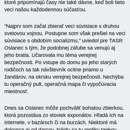
ktoré pripomínajú časy nie také dávne, keď boli tieto
veci našou každodennou súčasťou.
"Najprv som začal zbierať veci súvisiace s druhou
svetovou vojnou. Postupne som však prešiel na veci
súvisiace s obdobím socializmu," uviedol pre TASR
Oslanec s tým, že podobnej záľube sa venujú aj
jeho bratia. Učarovala mu téma verejnej
bezpečnosti. Po vstupe do domu po jeho starých
rodičoch sa tak návštevník ocitne priamo u
žandárov, na okrsku verejnej bezpečnosti. Nechýba
tu operačný pult, operačná mapa či vypočúvacia
miestnosť.
Dnes sa Oslanec môže pochváliť bohatou zbierkou,
ktorá pozostáva zo stoviek exponátov. Hľadá ich na
internete, v bazároch či na burzách. Niektoré má
dokonca aj od darcov. Nájdu sa tu repliky tankov,