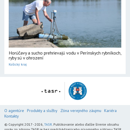
Horúčavy a sucho prehrievajú vodu v Perínskych rybníkoch,
ryby sú v ohrození
Košický kraj
O agentúre
Produkty a služby
Zóna verejného záujmu
Kariéra
Kontakty
© Copyright 2017 - 2026,
TASR
. Publikovanie alebo ďalšie šírenie obsahu
správ zo zdrojov TASR je bez predchádzajúceho písomného súhlasu TASR