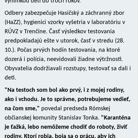
výnimkou detí do troch rokov.
Odbery zabezpečuje Hasičský a záchranný zbor
(HaZZ), hygienici vzorky vyšetria v laboratóriu v
RÚVZ v Trenčíne. Časť výsledkov testovania
predpokladajú ešte v utorok, časť v stredu (28.
10.). Počas prvých hodín testovania, na ktoré
dozerá i polícia, neevidovali žiadne výtržnosti.
Obyvatelia dodržiavali rozstupy, testovať sa dali i
deti.
"Na testoch som bol ako prvý, i z mojej rodiny,
ako i vchodu. Je to správne, potrebujeme vedieť,
na čom sme,"
povedal predseda Rómskej
občianskej komunity Stanislav Tonka.
"Karanténa
je ťažká, lebo nemôžeme chodiť do roboty, živiť
rodiny. Ktorí robia, boja sa o prácu, aby ich