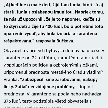
„Aj keď ide o malé deti, žijú tam ľudia, ktorí sú aj
starší, ľudia s oslabenou imunitou. Napriek tomu,
že nás už upozornili, že je to nepomer, keďže sú
to štyri deti a žije tu 400 ľudí, bolo potrebné toto
opatrenie vydať, aby bola izolácia a karanténa
rešpektovaná," reagovala Bučková.
Obyvatelia viacerých bytových domov na ulici sú v
karanténe od 22. októbra, karanténu tam zriadili
v spolupráci s políciou a ozbrojenými zložkami,
pripomenul prednosta mestského úradu Vladimír
Vranka
. "Zabezpečili sme zásobovanie, nákupy,
lieky. Zatiaľ neevidujeme problémy,
" doplnil
prednosta. V karanténe sa podľa neho nachádza
376 ľudí, testy podstúpia všetci obyvatelia s