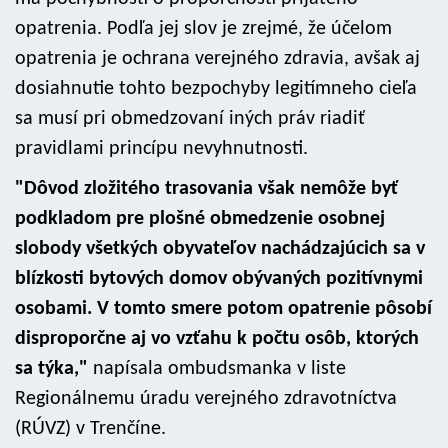
opatrenia. Podľa jej slov je zrejmé, že účelom
opatrenia je ochrana verejného zdravia, avšak aj
dosiahnutie tohto bezpochyby legitímneho cieľa
sa musí pri obmedzovaní iných práv riadiť
pravidlami princípu nevyhnutnosti.
"Dôvod zložitého trasovania však nemôže byť
podkladom pre plošné obmedzenie osobnej
slobody všetkých obyvateľov nachádzajúcich sa v
blízkosti bytových domov obývaných pozitívnymi
osobami. V tomto smere potom opatrenie pôsobí
disproporčne aj vo vzťahu k počtu osôb, ktorých
sa týka,"
napísala ombudsmanka v liste
Regionálnemu úradu verejného zdravotníctva
(RÚVZ) v Trenčíne.