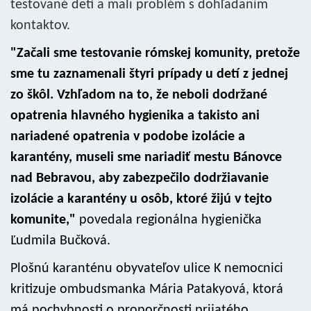
testované deti a mali problém s dohľadaním
kontaktov.
"Začali sme testovanie rómskej komunity, pretože
sme tu zaznamenali štyri prípady u detí z jednej
zo škôl. Vzhľadom na to, že neboli dodržané
opatrenia hlavného hygienika a takisto ani
nariadené opatrenia v podobe izolácie a
karantény, museli sme nariadiť mestu Bánovce
nad Bebravou, aby zabezpečilo dodržiavanie
izolácie a karantény u osôb, ktoré žijú v tejto
komunite,"
povedala regionálna hygienička
Ľudmila Bučková.
Plošnú karanténu obyvateľov ulice K nemocnici
kritizuje ombudsmanka Mária Patakyová, ktorá
má pochybnosti o proporčnosti prijatého