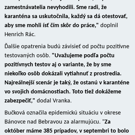
zamestnávatelia nevyhodili. Sme radi, že
karanténa sa uskutočnila, každý sa dá otestovať,
aby sme mohli ísť čím skôr do práce,"
doplnil
Henrich Rác.
Ďalšie opatrenia budú závisieť od počtu pozitívne
testovaných osôb.
"Uvažujeme podľa počtu
pozitívnych testov aj o variante, že by sme
niekoľko osôb dokázali vytiahnuť z prostredia.
Najreálnejší scenár je taký, že ostanú v karanténe
vo svojich domácnostiach. Toto tiež dokážeme
zabezpečiť,"
dodal Vranka.
Bučková označila epidemickú situáciu v okrese
Bánovce nad Bebravou za alarmujúcu. "
Za
október máme 385 prípadov, v septembri to bolo